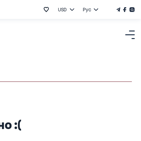
USD
Рус
о :(