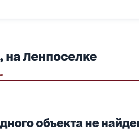
, на Ленпоселке
ок
дного объекта не найден