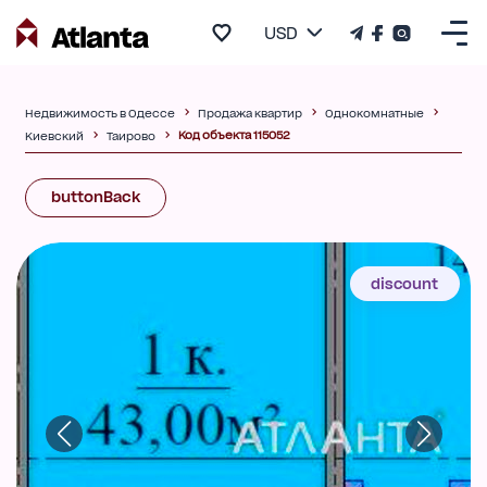
USD
Недвижимость в Одессе
Продажа квартир
Однокомнатные
Код объекта 115052
Киевский
Таирово
buttonBack
discount