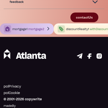
feedback
contactUs
mortgage1
mortgage2
discountRealty1
withDiscoun
polPrivacy
polCookie
© 2001-
2026
copywrite
madeBy