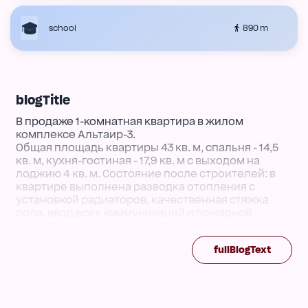
890 m
school
blogTitle
В продаже 1-комнатная квартира в жилом
комплексе Альтаир-3.
Общая площадь квартиры 43 кв. м, спальня - 14,5
кв. м, кухня-гостиная - 17,9 кв. м с выходом на
лоджию 4 кв. м. Состояние после строителей: в
квартире выполнена разводка отопления с
установкой радиаторов, качественная стяжка
пола, ввод всех коммуникаций и пожарной
сигнализации, окна - 5-тикамерный профиль.
Очень хороший вариант для тех, кто хочет
fullBlogText
воплотить свои дизайнерские идеи в жизнь.
Комплекс расположен современном спальном
микрорайоне Одессы. Границы квартала
очерчены улицами Жаботинского, Глинки и
Проектной. В шаговой доступности — парк