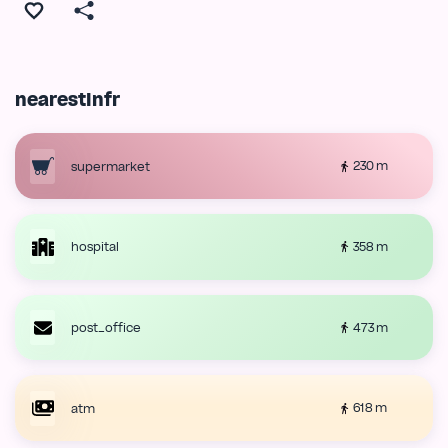
nearestInfr
230 m
supermarket
358 m
hospital
473 m
post_office
618 m
atm