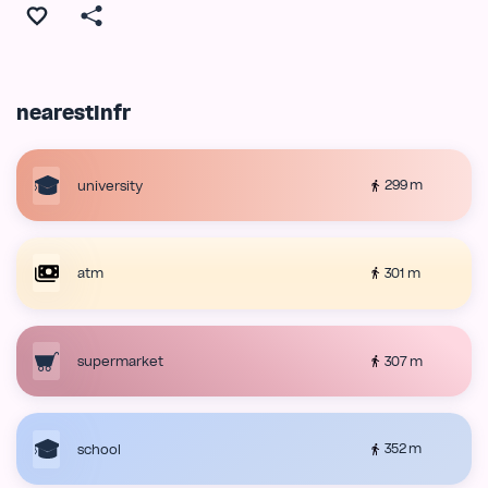
nearestInfr
299 m
university
301 m
atm
307 m
supermarket
352 m
school