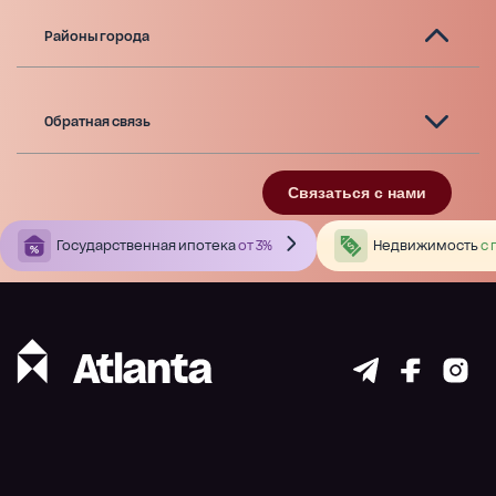
Районы города
Обратная связь
Связаться с нами
Государственная ипотека
от 3%
Недвижимость
с 