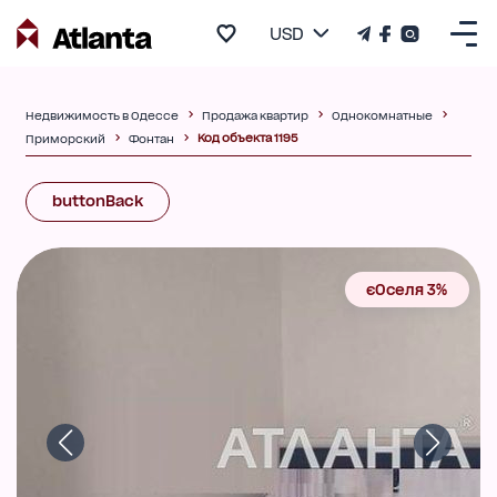
USD
Недвижимость в Одессе
Продажа квартир
Однокомнатные
Код объекта 1195
Приморский
Фонтан
buttonBack
єОселя 3%