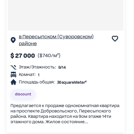
в Пересыпском (Суворовском)
районе
$ 27 000
($740/м²)
Этаж/Этажность:
9/14
Комнат:
1
Площадь общая:
36 squareMeter²
discount
Предлагается к продаже однокомнатная квартира
на проспекте Добровольского, Пересыпского
района. Квартира находится на 9ом этаже 14ти
этажного дома. Жилое состояние...