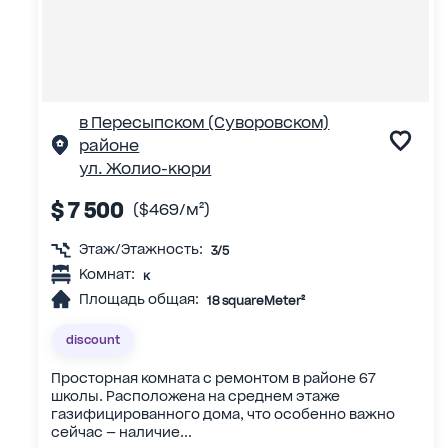
в Пересыпском (Суворовском)
районе
ул. Жолио-кюри
$ 7 500
($469/м²)
Этаж/Этажность:
3/5
Комнат:
к
Площадь общая:
18 squareMeter²
discount
Просторная комната с ремонтом в районе 67
школы. Расположена на среднем этаже
газифицированного дома, что особенно важно
сейчас — наличие...