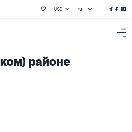
USD
ru
ком) районе