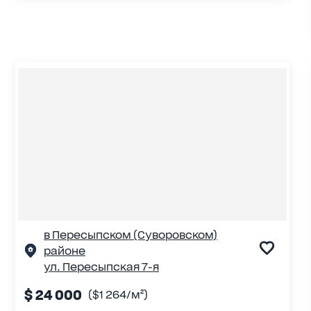
в Пересыпском (Суворовском)
районе
ул. Пересыпская 7-я
$ 24 000
($1 264/м²)