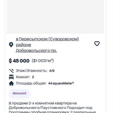
в Пересыпском (Суворовском)
районе
Добровольского пр.
$ 45 000
($1 003/м²)
Этаж/Этажность:
4/9
Комнат:
2
Площадь общая:
44 squareMeter²
discount
В продаже 2-х комнатная квартира на
Добровольского/Паустовского Подходит под
Программы Удобная планировка: 2 раздельные