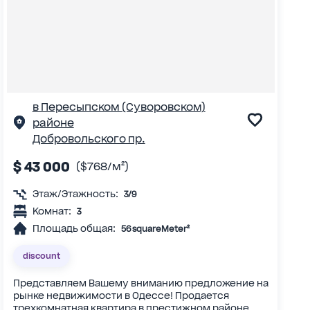
в Пересыпском (Суворовском)
районе
Добровольского пр.
$ 43 000
($768/м²)
Этаж/Этажность:
3/9
Комнат:
3
Площадь общая:
56 squareMeter²
discount
Представляем Вашему вниманию предложение на
рынке недвижимости в Одессе! Продается
трехкомнатная квартира в престижном районе