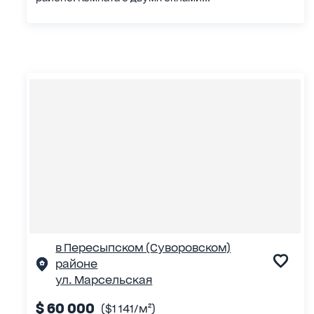
в Пересыпском (Суворовском)
районе
ул. Марсельская
$ 60 000
($1 141/м²)