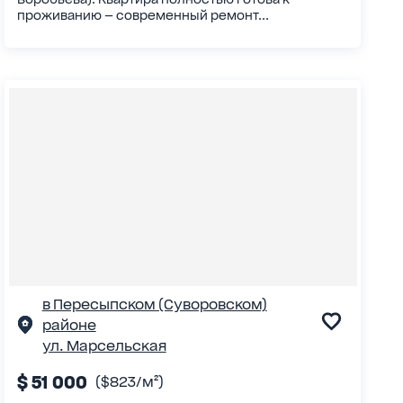
проживанию — современный ремонт...
в Пересыпском (Суворовском)
районе
ул. Марсельская
$ 51 000
($823/м²)