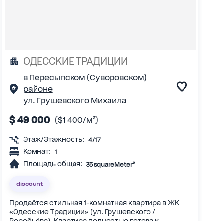
ОДЕССКИЕ ТРАДИЦИИ
в Пересыпском (Суворовском)
районе
ул. Грушевского Михаила
$ 49 000
($1 400/м²)
Этаж/Этажность:
4/17
Комнат:
1
Площадь общая:
35 squareMeter²
discount
Продаётся стильная 1-комнатная квартира в ЖК
«Одесские Традиции» (ул. Грушевского /
Воробьёва). Квартира полностью готова к