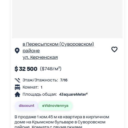
в Пересыпском (Суворовском)
районе
ул. Керченская
$ 32 500
($748/м²)
Этаж/Этажность:
7/16
Комнат:
1
Площадь общая:
43 squareMeter²
discount
eVidnovlennya
В продаже 1 ком.45 м кв квартира в кирпичном
доме на Крымском бульваре в Суворовском
районе. Комната с двумя окнами...