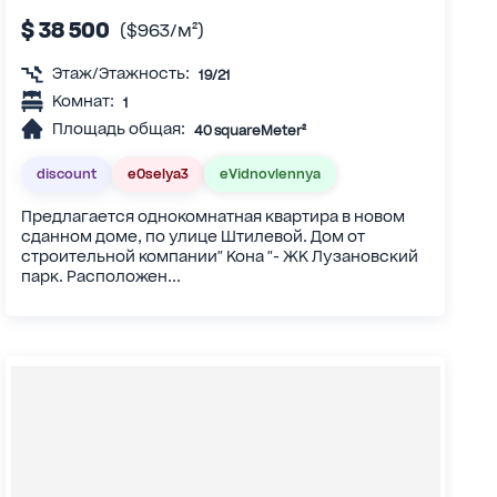
$ 38 500
($963/м²)
Этаж/Этажность:
19/21
Комнат:
1
Площадь общая:
40 squareMeter²
discount
eOselya3
eVidnovlennya
Предлагается однокомнатная квартира в новом
сданном доме, по улице Штилевой. Дом от
строительной компании" Кона "- ЖК Лузановский
парк. Расположен...