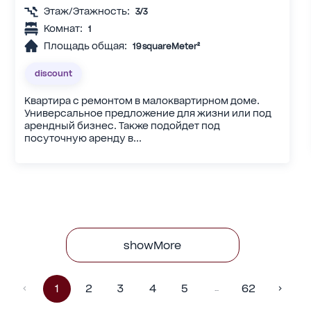
Этаж/Этажность:
3/3
Комнат:
1
Площадь общая:
19 squareMeter²
discount
Квартира с ремонтом в малоквартирном доме.
Универсальное предложение для жизни или под
арендный бизнес. Также подойдет под
посуточную аренду в...
showMore
1
2
3
4
5
62
…