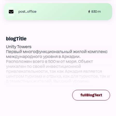
830 m
post_office
blogTitle
Unity Towers
Первый многофункциональный жилой комплекс
международного уровня в Аркадии.
Расположен всего в 500 м от моря. Объект
уникален по своей инвестиционной
привлекательности, так как Аркадия является
центром туризма и отдыха, как для туристов, так и
для местных жителей. Высокий уровень
ликвидности и рентабельности объекта и
гарантированный рост стоимости актива.
fullBlogText
Изюминками Жилого комплекса Unity Towers
являются:
- современная архитектура мирового уровня,
- все квартиры с открытыми балконами или