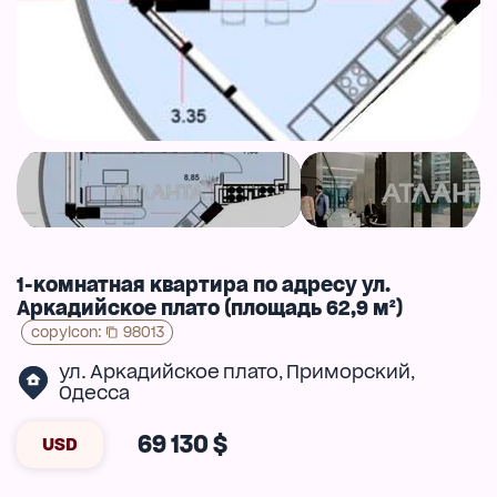
1-комнатная квартира по адресу ул.
Аркадийское плато (площадь 62,9 м²)
copyIcon
:
98013
ул. Аркадийское плато
Приморский
,
,
Одесса
69 130 $
USD