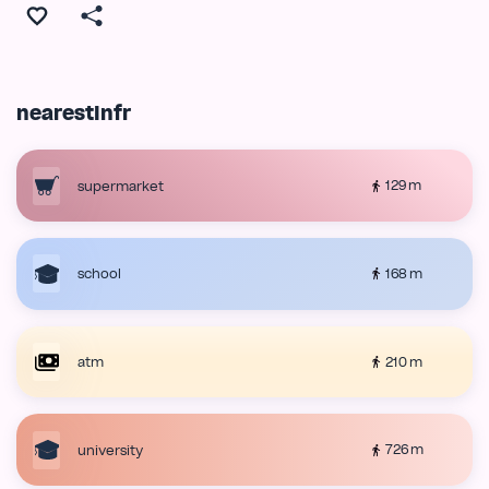
nearestInfr
129 m
supermarket
168 m
school
210 m
atm
726 m
university