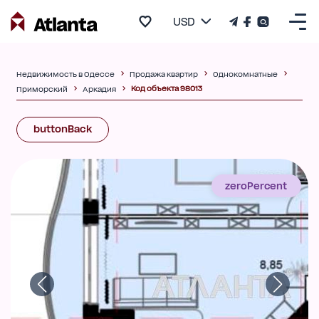
USD
Недвижимость в Одессе
Продажа квартир
Однокомнатные
Код объекта 98013
Приморский
Аркадия
buttonBack
zeroPercent