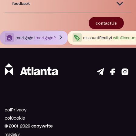
feedback
contactUs
mortgage1
mortgage2
discountRealty1
withDiscoun
polPrivacy
polCookie
© 2001-
2026
copywrite
madeBy