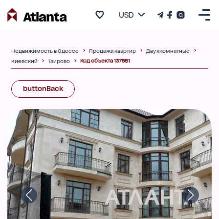
USD
Недвижимость в Одессе
Продажа квартир
Двухкомнатные
Код объекта 137581
Киевский
Таирово
buttonBack