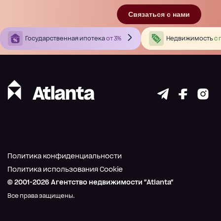
Связаться с нами
Государственная ипотека
от 3%
Недвижимость
с 
Политика конфиденциальности
Политика использования Cookie
© 2001-
2026
Агентство недвижимости "Atlanta"
Все права защищены.