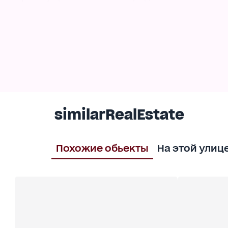
- расположение в престижном районе вблизи 
- невысокая плотность застройки;
- индивидуальное газовое отопление (АГВ), 
платежах;
- компактная и продуманная планировка;
- гибкая, клиенториентированная ценовая по
Дом сдан, активно заселяется. В радиусе 10 
остановки общественного транспорта.
similarRealEstate
Есть несколько предложений в этом комплек
За детальной информацией обращайтесь по 
Похожие обьекты
На этой улиц