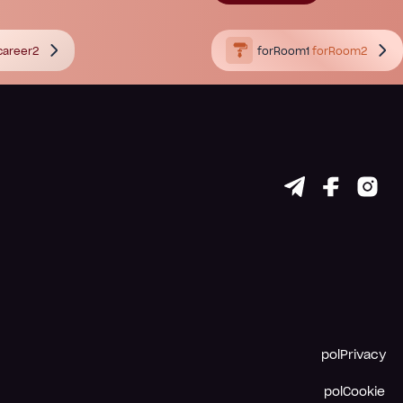
career2
forRoom1
forRoom2
polPrivacy
polCookie