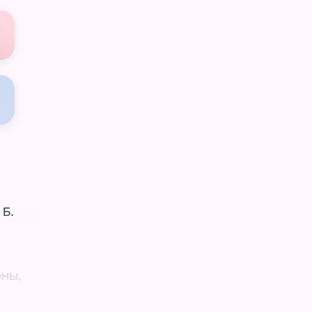
 Б.
ены,