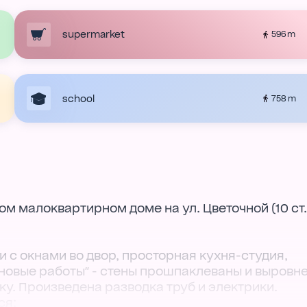
supermarket
596 m
school
758 m
ом малоквартирном доме на ул. Цветочной (10 ст.
и с окнами во двор, просторная кухня-студия,
рновые работы" - стены прошпаклеваны и выровн
ку. Произведена разводка труб и электрики.
ся: