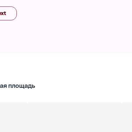
ext
альных
сад,
ая площадь