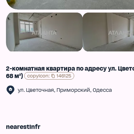
2-комнатная квартира по адресу ул. Цве
68 м²)
copyIcon
:
146125
,
,
ул. Цветочная
Приморский
Одесса
nearestInfr