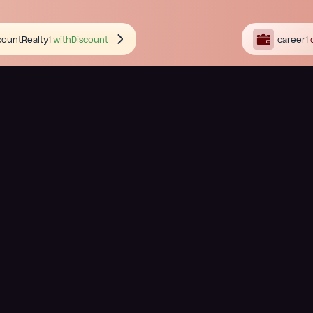
countRealty1
withDiscount
career1