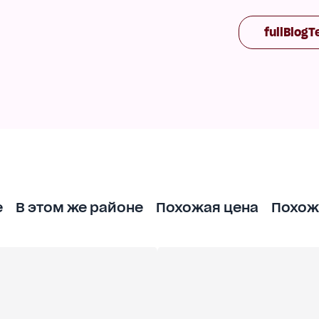
моря (5 минут к побережью и Трассе Здоровья);
fullBlogT
что позволяет существенно экономить на коммун
литика!
минут море, супермаркеты, парк, школа, детский 
се с различными планировками!
телефону!
е
В этом же районе
Похожая цена
Похож