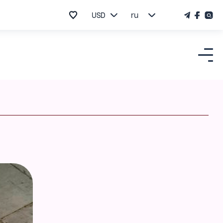
USD
ru