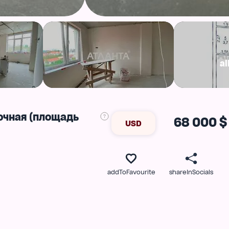
al
точная (площадь
68 000 $
USD
addToFavourite
shareInSocials