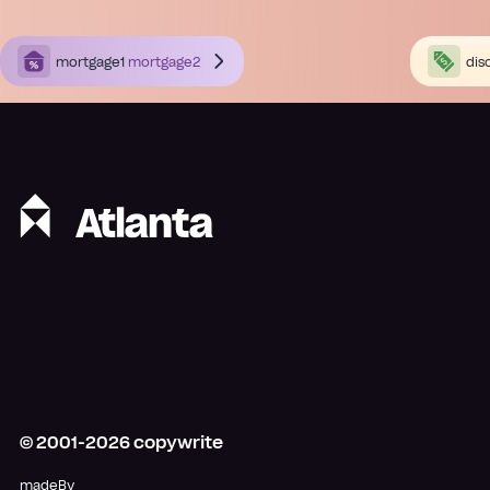
mortgage1
mortgage2
dis
© 2001-
2026
copywrite
madeBy