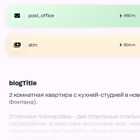
post_office
460 m
atm
604 m
blogTitle
2 комнатная квартира с кухней-студией в нов
Фонтана).
Отличная планировка - две отдельные спальн
гардеробная. В квартире выполнены все "че
подготовлены под поклейку обоев или покрас
Преимуществами этого предложения являют