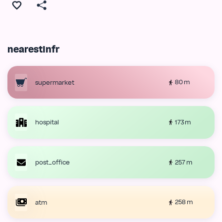
nearestInfr
80 m
supermarket
173 m
hospital
257 m
post_office
258 m
atm