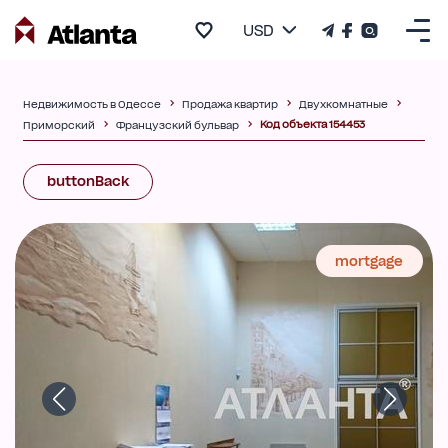
USD
Недвижимость в Одессе
Продажа квартир
Двухкомнатные
Код объекта 154453
Приморский
Французский бульвар
buttonBack
mortgage