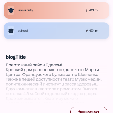
421 m
university
434 m
school
blogTitle
Престижный район Одессы!
Крепкий дом расположен не далеко от Моря и
Центра, Французского бульвара, пр Шевченко.
Также в пешей доступности театр Музкомедии,
политехнический институт ,Трасса Здоровья..
Двухкомнатная квартира с ремонтом. Высота
потолка 4,8 м. Свой отдельный вход со двора.
Двор закрывается. Квартиру можно
использовать, как для жизни, так и для
коммерции. Рядом школа, детский сад, сеть
fullBlogText
магазинов, развитая инфраструктура. Во дворе