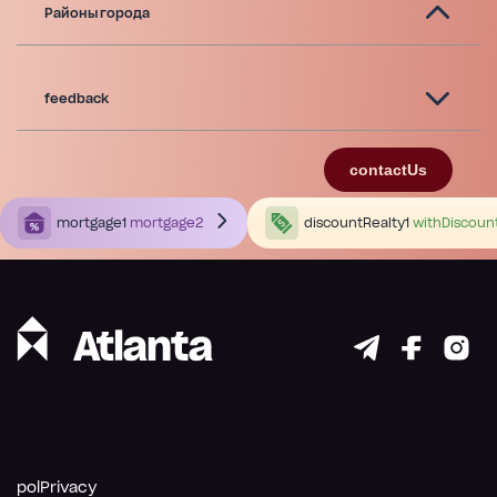
Районы города
feedback
contactUs
mortgage1
mortgage2
discountRealty1
withDiscoun
polPrivacy