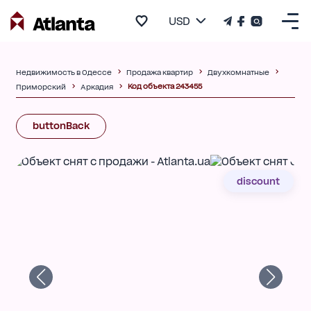
USD
Недвижимость в Одессе
Продажа квартир
Двухкомнатные
Код объекта 243455
Приморский
Аркадия
buttonBack
discount