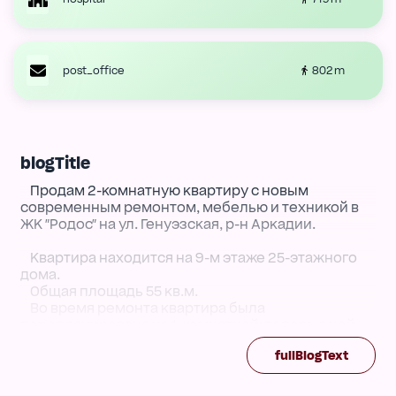
802 m
post_office
blogTitle
⠀Продам 2-комнатную квартиру с новым
современным ремонтом, мебелью и техникой в ​​
ЖК "Родос" на ул. Генуэзская, р-н Аркадии.
⠀Квартира находится на 9-м этаже 25-этажного
дома.
⠀Общая площадь 55 кв.м.
⠀Во время ремонта квартира была
перепланирована из 1-комнатной: теперь в ней
есть 2 отдельные комнаты и просторная кухня-
fullBlogText
гостиная.
⠀Ремонт сделан из качественных материалов в
светлых тонах.