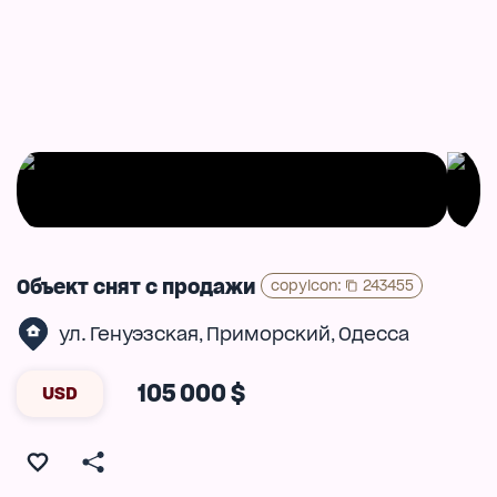
Объект снят с продажи
copyIcon
:
243455
ул. Генуэзская
Приморский
Одесса
,
,
105 000 $
USD