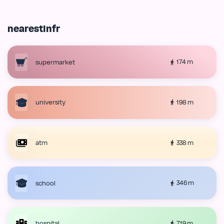
nearestInfr
174 m
supermarket
198 m
university
338 m
atm
346 m
school
719 m
hospital