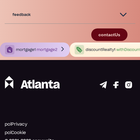
feedback
contactUs
mortgage1
mortgage2
discountRealty1
withDiscoun
polPrivacy
polCookie