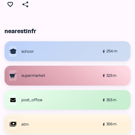
nearestInfr
254 m
school
323 m
supermarket
353 m
post_office
356 m
atm