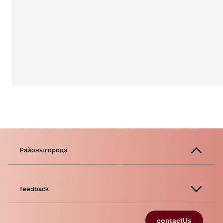
Районы города
feedback
contactUs