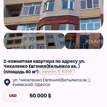
2-комнатная квартира по адресу ул.
Чикаленко Евгения(Вильямса ак. )
(площадь 80 м²)
copyIcon
:
302037
ул. Чикаленко Евгения(Вильямса ак.)
,
Киевский
Одесса
,
60 000 $
USD