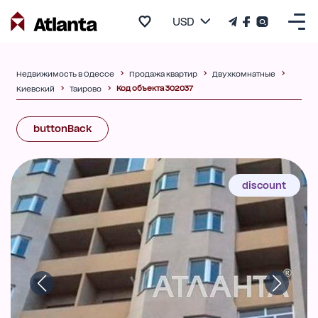
USD
Недвижимость в Одессе
Продажа квартир
Двухкомнатные
Код объекта 302037
Киевский
Таирово
buttonBack
discount