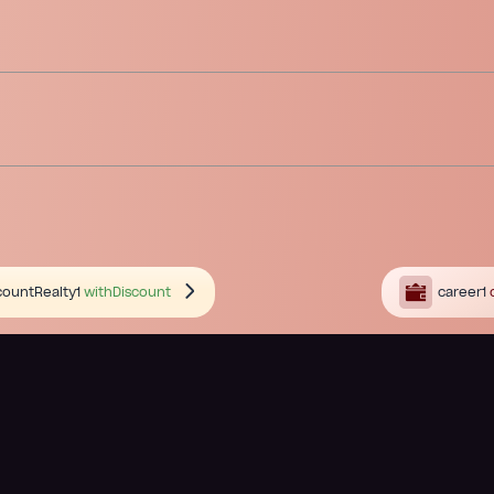
countRealty1
withDiscount
career1