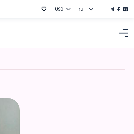
USD
ru