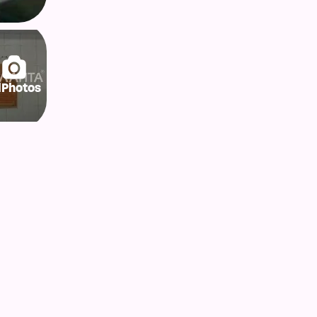
lPhotos