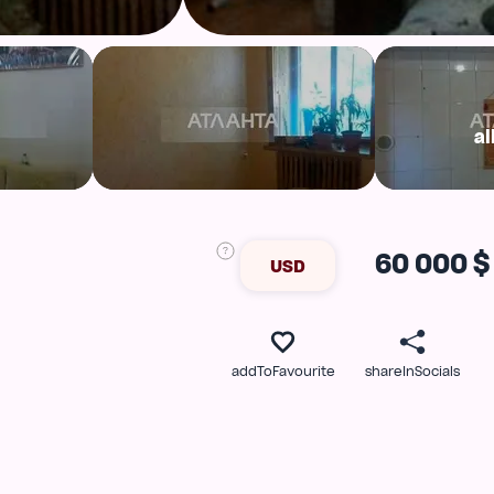
al
60 000 $
USD
addToFavourite
shareInSocials