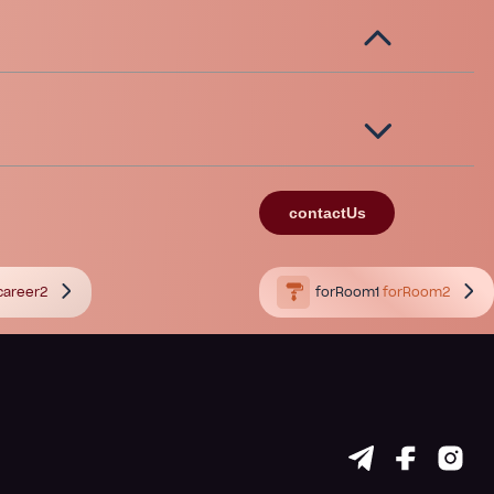
contactUs
career2
forRoom1
forRoom2