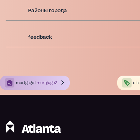
Районы города
feedback
mortgage1
mortgage2
dis