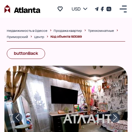
USD
Недвижимость в Одессе
Продажа квартир
Трехкомнатные
Код объекта 183089
Приморский
Центр
buttonBack