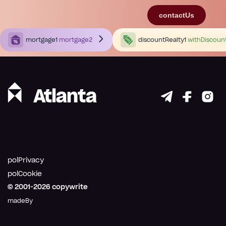
contactUs
mortgage1
mortgage2
discountRealty1
withDiscoun
polPrivacy
polCookie
© 2001-
2026
copywrite
madeBy