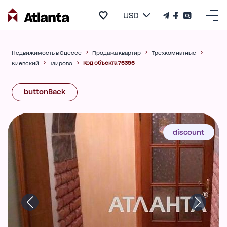
USD
Недвижимость в Одессе
Продажа квартир
Трехкомнатные
Код объекта 76396
Киевский
Таирово
buttonBack
discount