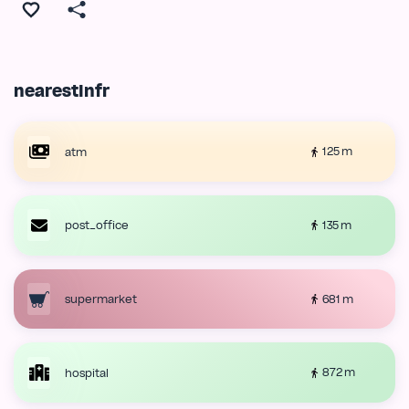
nearestInfr
125 m
atm
135 m
post_office
681 m
supermarket
872 m
hospital