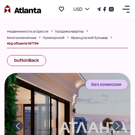
USD
Недвижимость в Одессе
Продажа квартир
Многокомнатные
Приморский
Французский бульвар
Код объекта 167754
buttonBack
Без комиссии