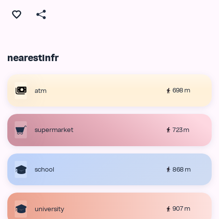
nearestInfr
698 m
atm
723 m
supermarket
868 m
school
907 m
university