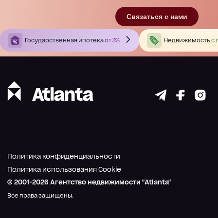
Связаться с нами
Государственная ипотека
от 3%
Недвижимость
с 
Политика конфиденциальности
Политика использования Cookie
© 2001-
2026
Агентство недвижимости "Atlanta"
Все права защищены.