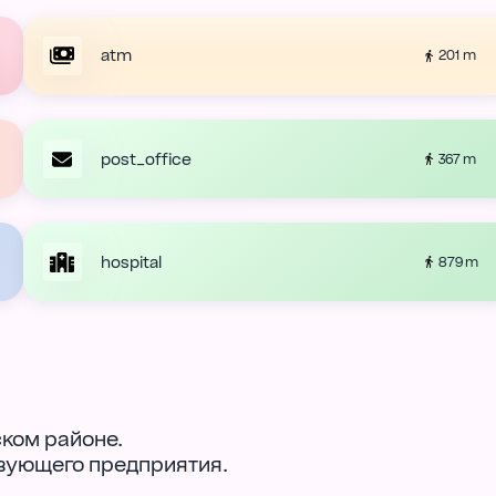
atm
201 m
post_office
367 m
hospital
879 m
ком районе.
твующего предприятия.