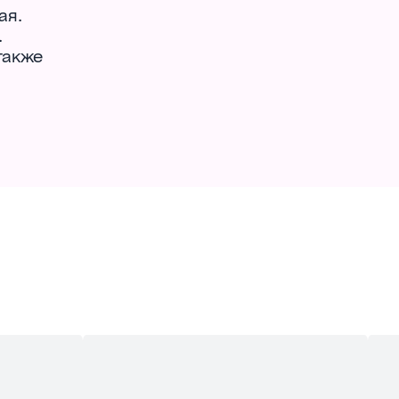
ая.
.
также