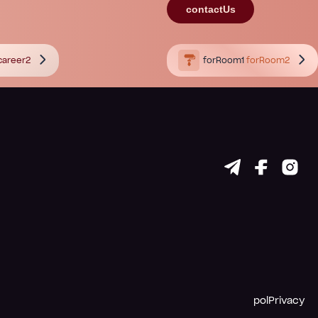
contactUs
career2
forRoom1
forRoom2
polPrivacy