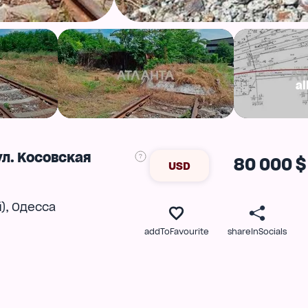
al
л. Косовская
80 000 $
USD
,
)
Одесса
addToFavourite
shareInSocials