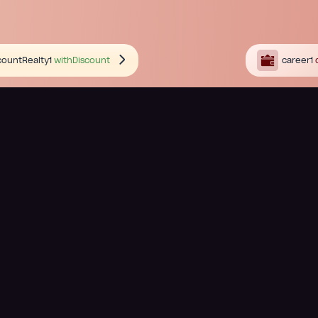
countRealty1
withDiscount
career1