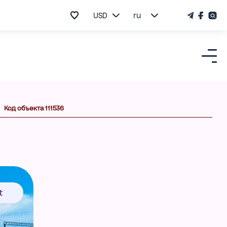
USD
ru
Код объекта 111536
t