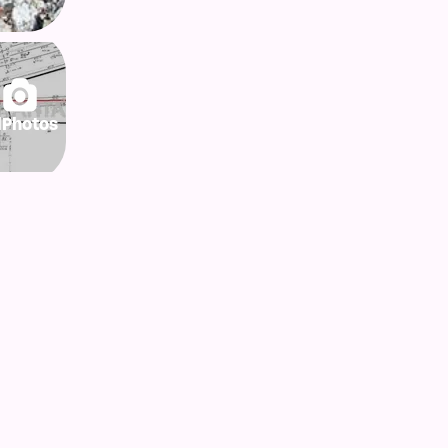
lPhotos