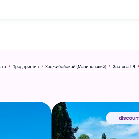
сти
Предприятия
Хаджибейский (Малиновский)
Застава 1-Я
discoun