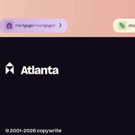
mortgage1
mortgage2
dis
© 2001-
2026
copywrite