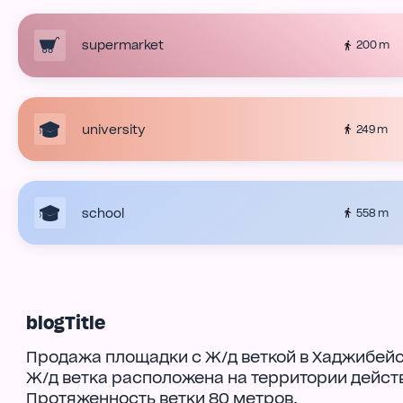
supermarket
200 m
university
249 m
school
558 m
blogTitle
Продажа площадки с Ж/д веткой в Хаджибейс
Ж/д ветка расположена на территории дейс
Протяженность ветки 80 метров.