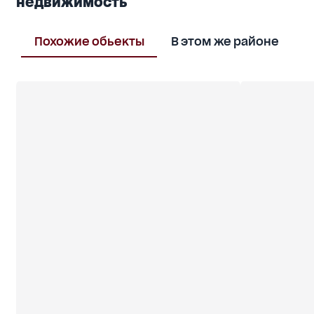
недвижимость
сотрудника Специализированного
представительства "Дома, дачи, участки
Одесского района."
Похожие обьекты
В этом же районе