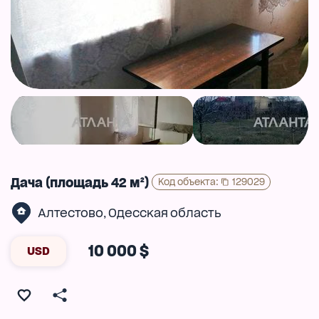
Дача (площадь 42 м²)
Код объекта
:
129029
Алтестово
Одесская область
,
10 000 $
USD