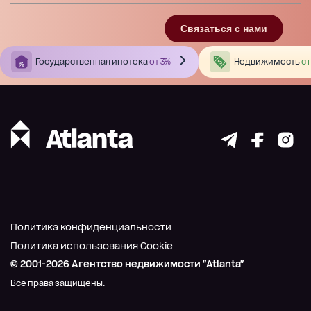
Связаться с нами
Государственная ипотека
от 3%
Недвижимость
с 
Политика конфиденциальности
Политика использования Cookie
© 2001-
2026
Агентство недвижимости "Atlanta"
Все права защищены.