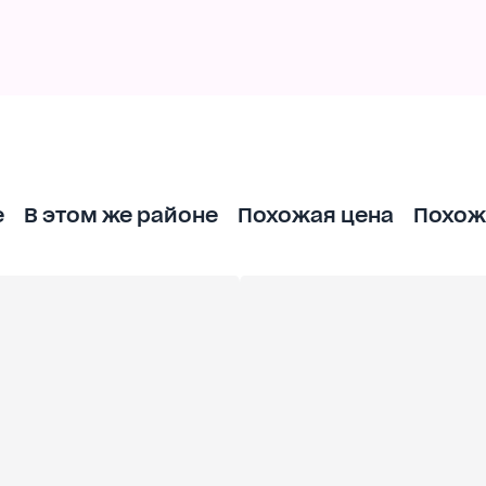
оконструкции для подвязки высокорослых поми
елью, обстановкой, также кухонной мебелью, тех
вое ТВ, радио, Интернет. Автономное отопление
- заходи и живи. Звоните, покажем.
е
В этом же районе
Похожая цена
Похож