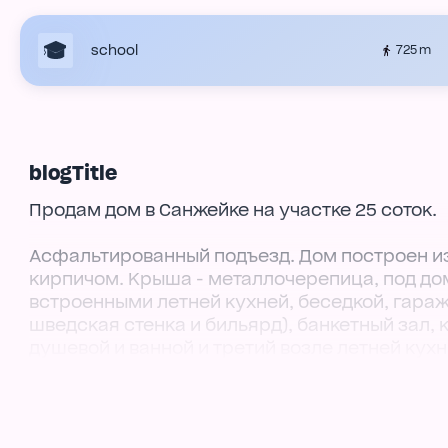
school
725 m
blogTitle
Продам дом в Санжейке на участке 25 соток.
Асфальтированный подъезд. Дом построен и
кирпичом. Крыша - металлочерепица, под до
встроенными летней кухней, беседкой, гаражо
шведская стенка и бильярд), банкетный зал, к
душевой и ванной и третий возле летней кухн
Охранная сигнализация. Трехфазная разводк
на 8 кубов. С другой стороны дома амбар, под
8 кубов. Сад с фруктовыми деревьями на вось
насосная система полива. Возможность соби