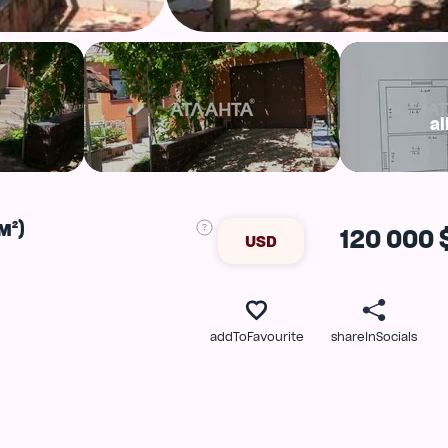
al
м²)
120 000 
USD
addToFavourite
shareInSocials