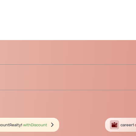
countRealty1
withDiscount
career1