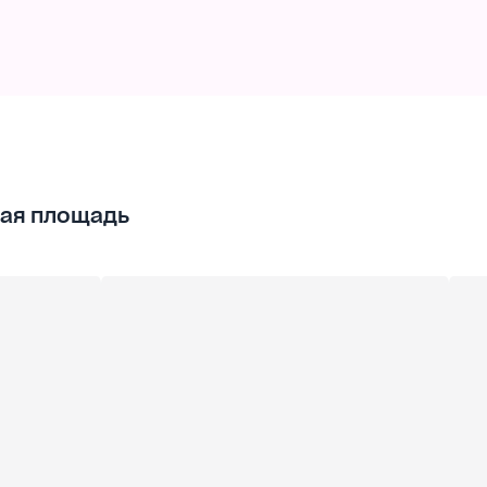
доров.
никой,
ая площадь