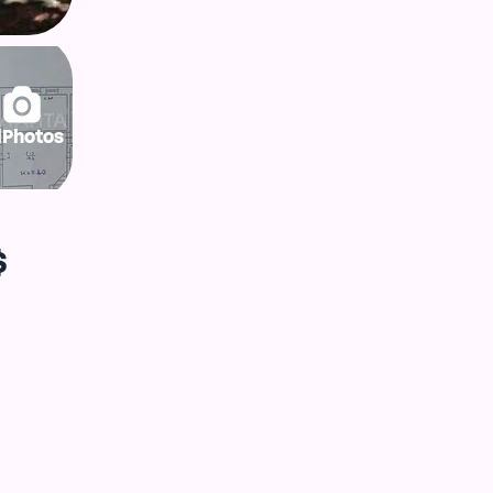
lPhotos
$