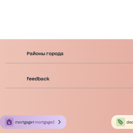
Районы города
feedback
mortgage1
mortgage2
dis