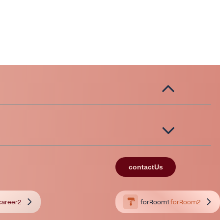
contactUs
career2
forRoom1
forRoom2