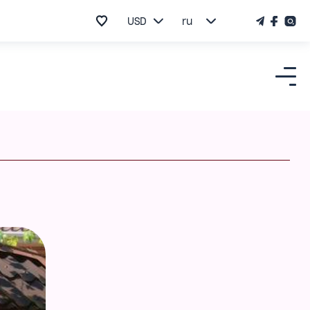
USD
ru