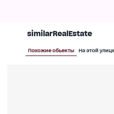
семиметровые парника и переносные металл
Дом в жилом состоянии, укомплектован : меб
посудой. Электроника: телевизоры, спутнико
(Итальянский BAXI газовый котёл). Состояние 
similarRealEstate
Похожие обьекты
На этой улиц