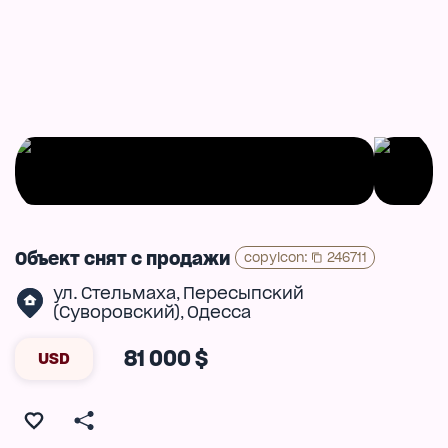
Объект снят с продажи
copyIcon
:
246711
ул. Стельмаха
Пересыпский
,
(Суворовский)
Одесса
,
81 000 $
USD