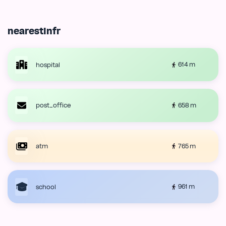
nearestInfr
614 m
hospital
658 m
post_office
765 m
atm
961 m
school