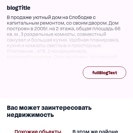
blogTitle
В продаже уютный дом на Слободке с
капитальным ремонтом, со своим двором. Дом
построен в 2005г. на 2 этажа, общая площадь 66
кв. м , 3 раздельные комнаты, совместный
санузел и большая кухня. Удобная планировка,
кухня и комнаты светлые и просторные .
Отопление - АГВ, 2 кондиционера,
видеонаблюдение. Двор выложен тротуарной
плиткой, заезд на 2 автомобиля. Продуманное ,
функциональное планирование двора.
fullBlogText
Хорошее месторасположение, в пешей
доступности рынок, магазины, банки, школа и
садик.
Отличное предложение для молодой семьи.
Звоните, показ организуем в удобное для вас
Вас может заинтересовать
время.
недвижимость
Похожие обьекты
В этом же районе