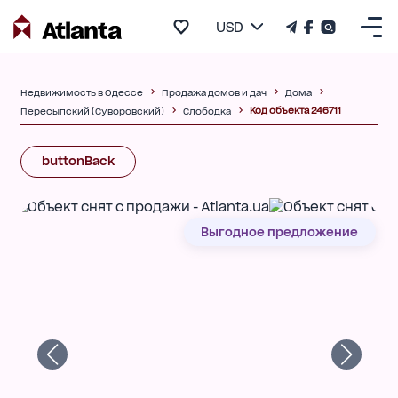
USD
Недвижимость в Одессе
Продажа домов и дач
Дома
Код объекта 246711
Пересыпский (Суворовский)
Слободка
buttonBack
Выгодное предложение