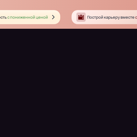
сть
с пониженной ценой
Построй карьеру вместе
с