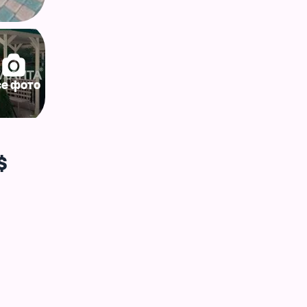
се фото
$