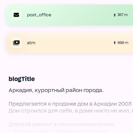
post_office
367 m
atm
668 m
blogTitle
Аркадия, курортный район города.
Предлагается к продаже дом в Аркадии 2003 г
Дом строился для себя, в доме никто не жил, 
Дорогой ремонт в классическом стиле.
1-й этаж: кухня-столовая и гостиная.