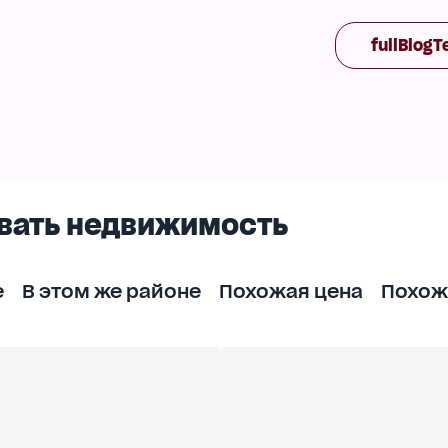
ика и детская комната для девочки, санузел (ван
fullBlogT
ауна, котельный.
 беседка, место для машины.
вать недвижимость
е
В этом же районе
Похожая цена
Похож