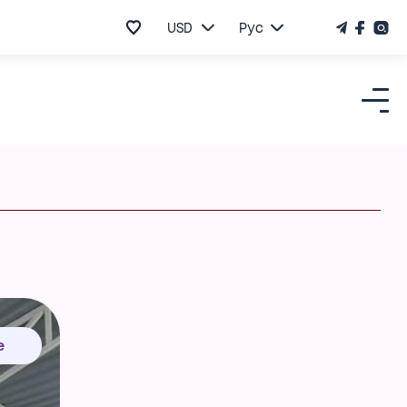
USD
Рус
е