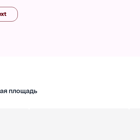
ная).
ext
ая площадь