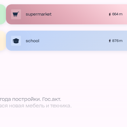
supermarket
664 m
school
876 m
ода постройки. Гос.акт.
вся новая мебель и техника.