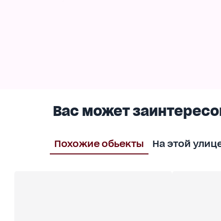
2-й этаж: спальня, детская комната для мальч
3-й этаж: кабинет, спальня.
На 0 этаже гардеробная, гостевая спальня, с
Двор выложен плиткой на 2 выхода, во дворе
Звоните, смотрите, покупайте!
Вас может заинтересо
Похожие обьекты
На этой улиц