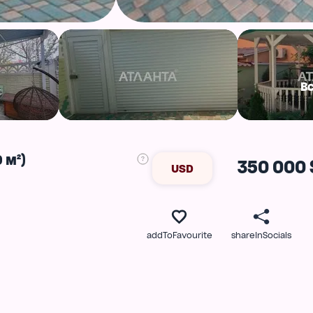
В
 м²)
350 000 
USD
addToFavourite
shareInSocials