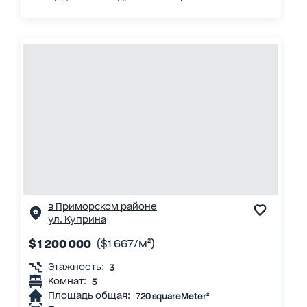
в Приморском районе
ул. Куприна
$ 1 200 000
($1 667/м²)
Этажность:
3
Комнат:
5
Площадь общая:
720 squareMeter²