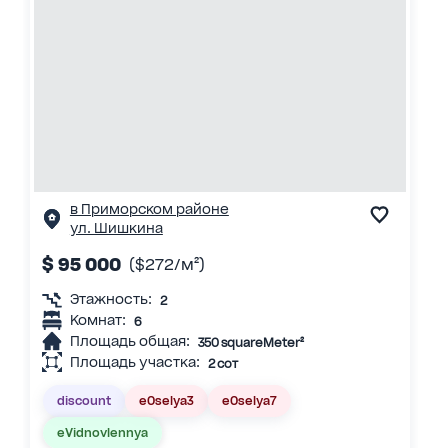
в Приморском районе
ул. Шишкина
$ 95 000
($272/м²)
Этажность:
2
Комнат:
6
Площадь общая:
350 squareMeter²
Площадь участка:
2 сот
discount
eOselya3
eOselya7
eVidnovlennya