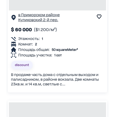
в Приморском районе
Куликовский 2-й пер.
$ 60 000
($1 200/м²)
Этажность:
1
Комнат:
2
Площадь общая:
50 squareMeter²
Площадь участка:
1 сот
discount
В продаже часть дома с отдельным выходом и
палисадником, в районе вокзала. Две комнаты
23кв.м. и 14 кв.м, светлые с...