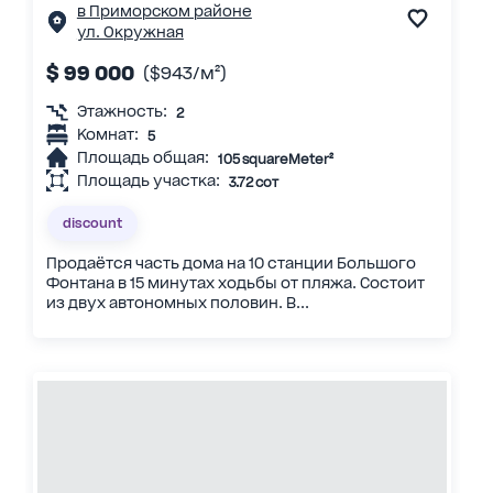
в Приморском районе
ул. Окружная
$ 99 000
($943/м²)
Этажность:
2
Комнат:
5
Площадь общая:
105 squareMeter²
Площадь участка:
3.72 сот
discount
Продаётся часть дома на 10 станции Большого
Фонтана в 15 минутах ходьбы от пляжа. Состоит
из двух автономных половин. В...