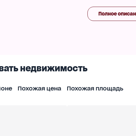
й. Фасад 50 метров.Также есть гараж на три авто
Полное описа
а барбекю, сауна.
х. Два этажа, мансарда, подвал. Разделён на две
и.
ым. Антикварная мебель и элементы интерьера
рческих целях (гостиница, клубный дом и пр.)
вать недвижимость
, ответим на вопросы и организуем показ!
йоне
Похожая цена
Похожая площадь