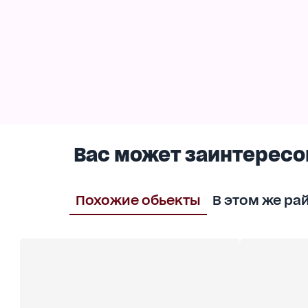
Участок, на котором расположен дом - углово
крытый
бассейн с подогревом, гостевая комната, зон
Дом 2005 г.п. Построен из кирпича в 4 уровня
со своими спальнями, гостиными и санузлам
Подойдёт для проживания большой семьи.
Множество окон делают дом светлым и уютн
подобраны в одном стиле.
Этот особняк можно рассматривать и в комме
Вас может заинтересо
Если Вас заинтересовал этот объект, звоните
Похожие обьекты
В этом же ра