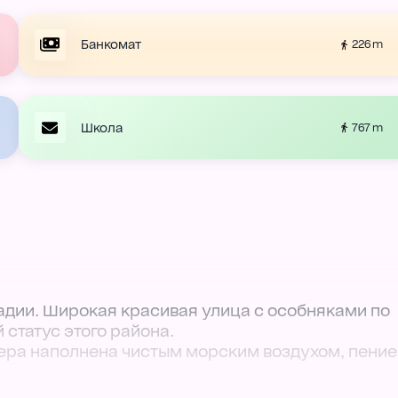
Банкомат
226 m
Школа
767 m
адии. Широкая красивая улица с особняками по
 статус этого района.
фера наполнена чистым морским воздухом, пени