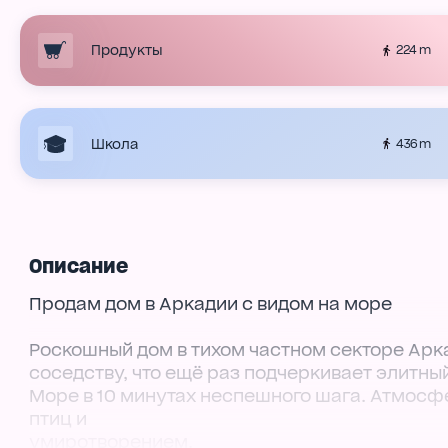
Продукты
224 m
Школа
436 m
Описание
Продам дом в Аркадии с видом на море
Роскошный дом в тихом частном секторе Арк
соседству, что ещё раз подчеркивает элитный
Море в 10 минутах неспешного шага. Атмос
птиц и
умиротворением.