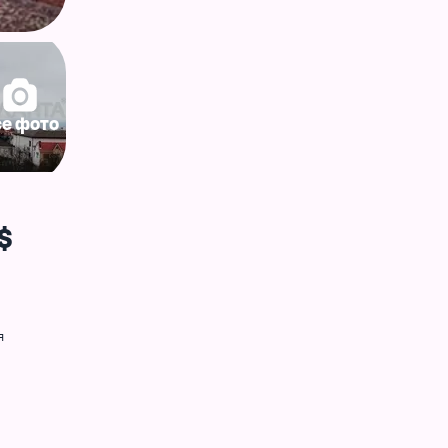
се фото
$
я