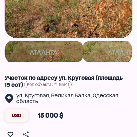
Участок по адресу ул. Круговая (площадь
19 сот)
Код объекта
:
16841
ул. Круговая
Великая Балка
Одесская
,
,
область
15 000 $
USD