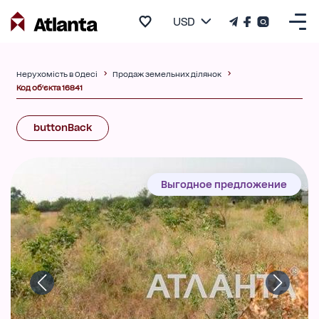
USD
Нерухомість в Одесі
Продаж земельних ділянок
Код об'єкта 16841
buttonBack
Выгодное предложение