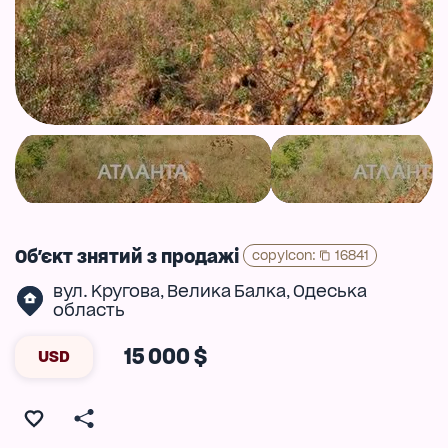
Об'єкт знятий з продажі
copyIcon
:
16841
вул. Кругова
Велика Балка
Одеська
,
,
область
15 000 $
USD