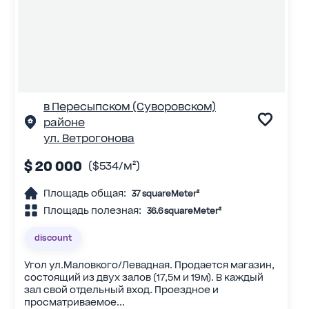
в Пересыпском (Суворовском)
районе
ул. Ветрогонова
$ 20 000
($534/м²)
Площадь общая:
37 squareMeter²
Площадь полезная:
36.6 squareMeter²
discount
Угол ул.Маловкого/Левадная. Продается магазин,
состоящий из двух залов (17,5м и 19м). В каждый
зал свой отдельный вход. Проездное и
просматриваемое...