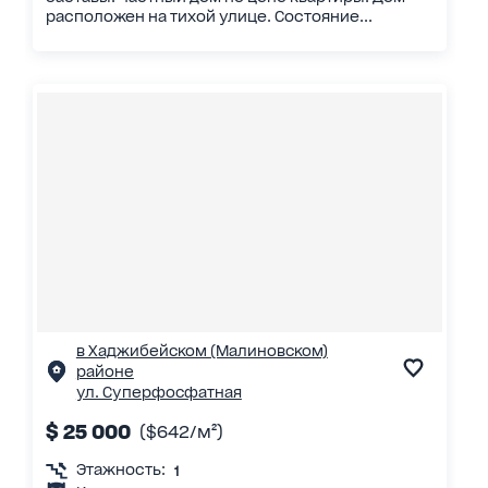
расположен на тихой улице. Состояние...
в Хаджибейском (Малиновском)
районе
ул. Суперфосфатная
$ 25 000
($642/м²)
Этажность:
1