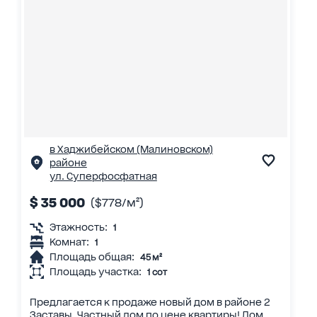
в Хаджибейском (Малиновском)
районе
ул. Суперфосфатная
$ 35 000
($778/м²)
Этажность:
1
Комнат:
1
Площадь общая:
45 м²
Площадь участка:
1 сот
Предлагается к продаже новый дом в районе 2
Заставы. Частный дом по цене квартиры! Дом