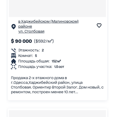
в Хаджибейском (Малиновском)
районе
ул. Столбовая
$ 90 000
($592/м²)
Этажность:
2
Комнат:
5
Площадь общая:
152 м²
Площадь участка:
1.5 сот
Продажа 2-х этажного дома в
г.Одесса,Хаджибейский район, улица
Столбовая. Ориентир Второй Залог. Дом новый, с
ремонтом, построен менее 10 лет...