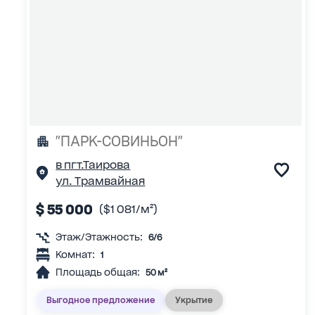
"ПАРК-СОВИНЬОН"
в пгт.Таирова
ул. Трамвайная
$ 55 000
($1 081/м²)
Этаж/Этажность:
6/6
Комнат:
1
Площадь общая:
50 м²
Выгодное предложение
Укрытие