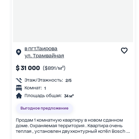
в пгт.Таирова
ул. Трамвайная
$ 31 000
($891/м²)
Этаж/Этажность:
2/5
Комнат:
1
Площадь общая:
34 м²
Выгодное предложение
Продам 1 комнатную квартиру в новом сданном
доме. Охраняемая территория . Квартира очень
теплая , установлен двухконтурный котёл Bosch ...