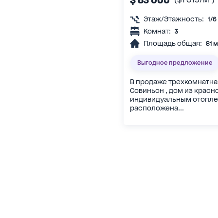
Этаж/Этажность:
1/6
Комнат:
3
Площадь общая:
81 м
Выгодное предложение
В продаже трехкомнатна
Совиньон , дом из красн
индивидуальным отопле
расположена...