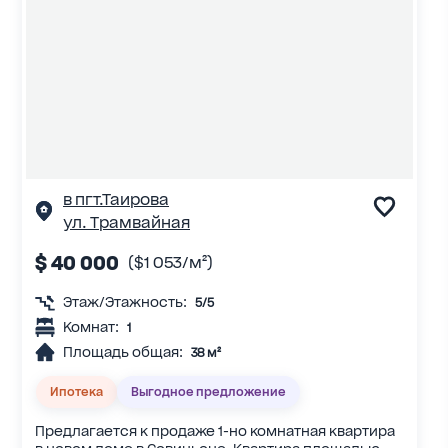
в пгт.Таирова
ул. Трамвайная
$ 40 000
($1 053/м²)
Этаж/Этажность:
5/5
Комнат:
1
Площадь общая:
38 м²
Ипотека
Выгодное предложение
Предлагается к продаже 1-но комнатная квартира