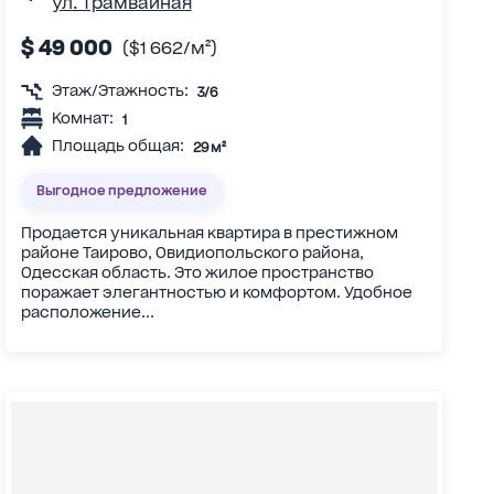
ул. Трамвайная
$ 49 000
($1 662/м²)
Этаж/Этажность:
3/6
Комнат:
1
Площадь общая:
29 м²
Выгодное предложение
Продается уникальная квартира в престижном
районе Таирово, Овидиопольского района,
Одесская область. Это жилое пространство
поражает элегантностью и комфортом. Удобное
расположение...