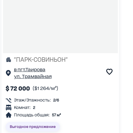
"ПАРК-СОВИНЬОН"
в пгт.Таирова
ул. Трамвайная
$ 72 000
($1 264/м²)
Этаж/Этажность:
2/6
Комнат:
2
Площадь общая:
57 м²
Выгодное предложение