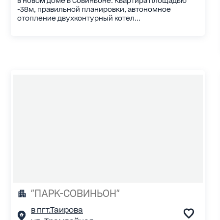
в новом доме в Совиньоне. Квартира площадью
-38м, правильной планировки, автономное
отопление двухконтурный котел...
"ПАРК-СОВИНЬОН"
в пгт.Таирова