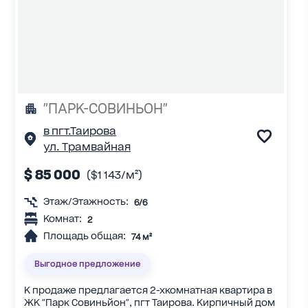
"ПАРК-СОВИНЬОН"
в пгт.Таирова
ул. Трамвайная
$ 85 000
($1 143/м²)
Этаж/Этажность:
6/6
Комнат:
2
Площадь общая:
74 м²
Выгодное предложение
К продаже предлагается 2-хкомнатная квартира в
ЖК "Парк Совиньйон", пгт Таирова. Кирпичный дом