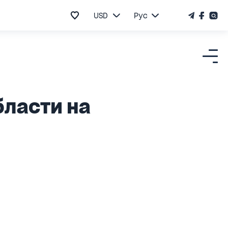
USD
Рус
бласти на