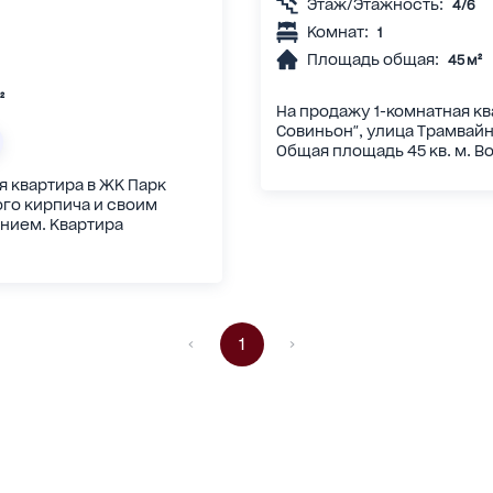
Этаж/Этажность:
4/6
Комнат:
1
Площадь общая:
45 м²
²
На продажу 1-комнатная кв
Совиньон", улица Трамвайн
Общая площадь 45 кв. м. Во
я квартира в ЖК Парк
ого кирпича и своим
нием. Квартира
1