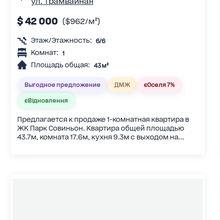
ул. Трамвайная
$ 42 000
($962/м²)
Этаж/Этажность:
6/6
Комнат:
1
Площадь общая:
43 м²
Выгодное предложение
ДМЖ
єОселя 7%
єВідновлення
Предлагается к продаже 1-комнатная квартира в
ЖК Парк Совиньон. Квартира общей площадью
43.7м, комната 17.6м, кухня 9.3м с выходом на...