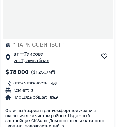
"ПАРК-СОВИНЬОН"
в пгт.Таирова
ул. Трамвайная
$ 78 000
($1 259/м²)
Этаж/Этажность:
4/6
Комнат:
3
Площадь общая:
62 м²
Отличный вариант для комфортной жизни в
экологически чистом районе. Надежный
застройщик СК Зарс, Дом построен из красного
кирпича, малоквартирный, с...