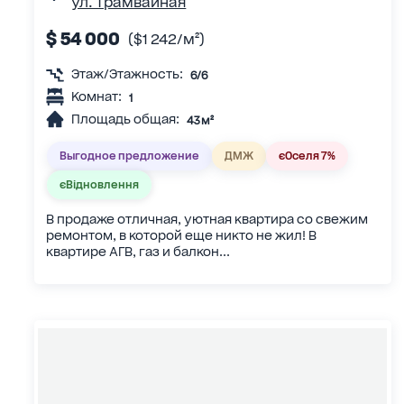
ул. Трамвайная
$ 54 000
($1 242/м²)
Этаж/Этажность:
6/6
Комнат:
1
Площадь общая:
43 м²
Выгодное предложение
ДМЖ
єОселя 7%
єВідновлення
В продаже отличная, уютная квартира со свежим
ремонтом, в которой еще никто не жил! В
квартире АГВ, газ и балкон...