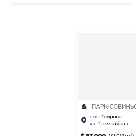
"ПАРК-СОВИНЬ
в пгт.Таирова
ул. Трамвайная
$ 83 000
($1 019/м²)