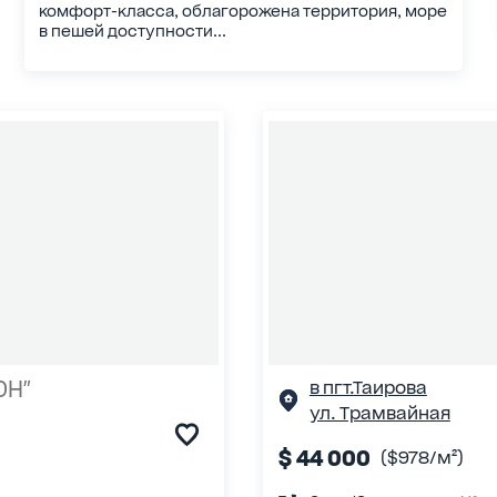
комфорт-класса, облагорожена территория, море
в пешей доступности...
ОН"
в пгт.Таирова
ул. Трамвайная
$ 44 000
($978/м²)