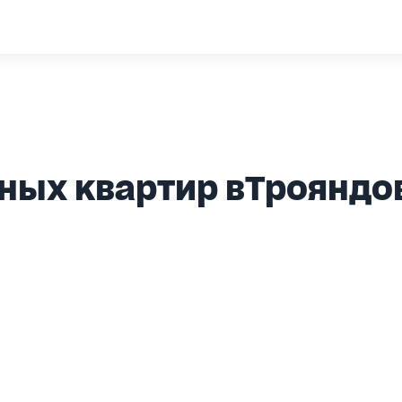
ых квартир вТрояндов