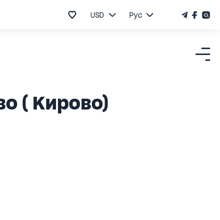
USD
Рус
о ( Кирово)