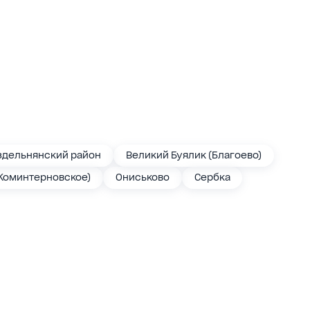
здельнянский район
Великий Буялик (Благоево)
Коминтерновское)
Ониськово
Сербка