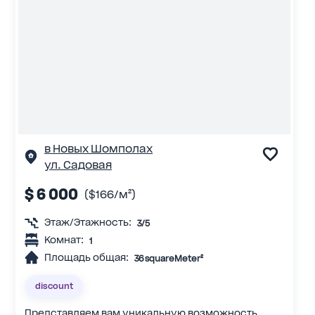
в Новых Шомполах
ул. Садовая
$ 6 000
($166/м²)
Этаж/Этажность:
3/5
Комнат:
1
Площадь общая:
36 squareMeter²
discount
Представляем вам уникальную возможность