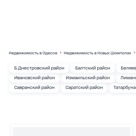
Недвижимость в Одессе
Недвижимость в Новых Шомполах
Б.Днестровский район
Балтский район
Беляе
Ивановский район
Измаильский район
Лиманс
Савранский район
Саратский район
Татарбун