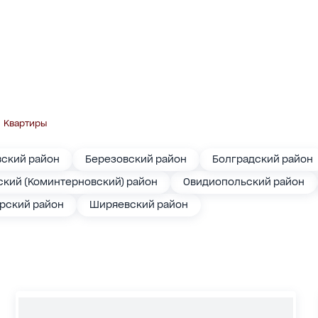
Квартиры
вский район
Березовский район
Болградский район
кий (Коминтерновский) район
Овидиопольский район
арский район
Ширяевский район