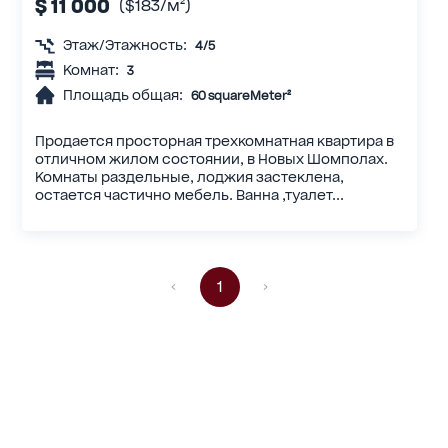
$ 11 000
($183/м²)
Этаж/Этажность:
4/5
Комнат:
3
Площадь общая:
60 squareMeter²
Продается просторная трехкомнатная квартира в
отличном жилом состоянии, в Новых Шомполах.
Комнаты раздельные, лоджия застеклена,
остается частично мебель. Ванна ,туалет...
1