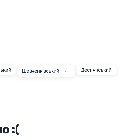
ький
Деснянський
Шевченківський
о :(