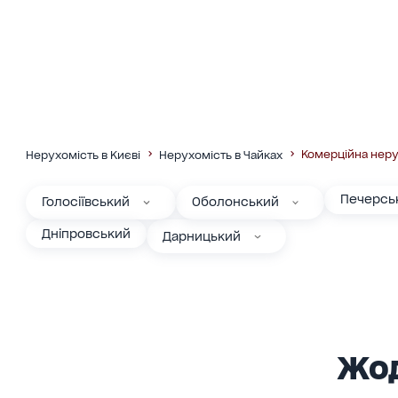
Комерційна неру
Нерухомість в Києві
Нерухомість в Чайках
Печерсь
Голосіївський
Оболонський
Дніпровський
Дарницький
Жод