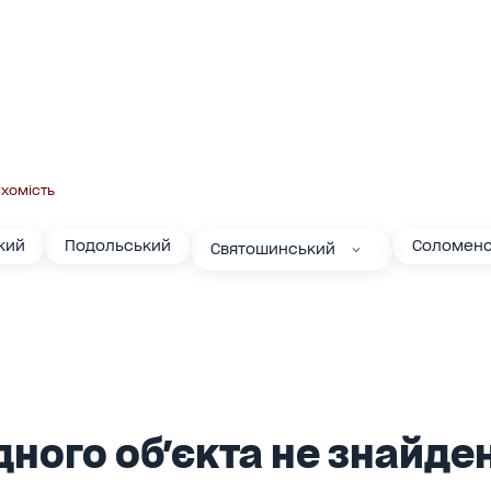
хомість
кий
Подольський
Соломенс
Святошинський
ного об'єкта не знайден