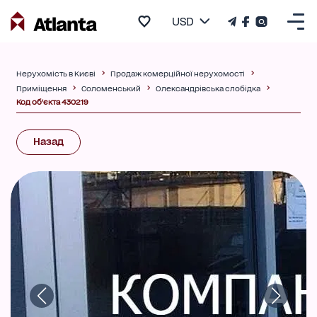
USD
Нерухомість в Києві
Продаж комерційної нерухомості
Приміщення
Соломенський
Олександрівська слобідка
Код об'єкта 430219
Назад