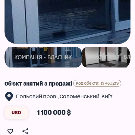
Об'єкт знятий з продажі
Код об'єкта
:
430219
Польовий пров.
Соломенський
Київ
,
,
1 100 000 $
USD