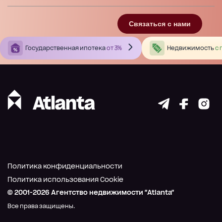
Связаться с нами
Государственная ипотека
от 3%
Недвижимость
с 
Политика конфиденциальности
Политика использования Cookie
© 2001-
2026
Агентство недвижимости "Atlanta"
Все права защищены.