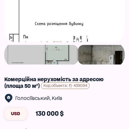
Комерційна нерухомість за адресою
(площа 50 м²)
Код объекта
:
439094
Голосіївський
Київ
,
130 000 $
USD