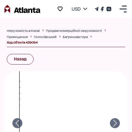
USD
Нерухомість в Києві
Продаж комерційної нерухомості
Приміщення
Голосіївський
Багринова гора
Код об'єкта 439094
Назад