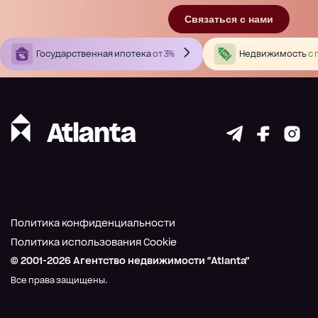
Связаться с нами
Государственная ипотека
от 3%
Недвижимость
с 
Политика конфиденциальности
Политика использования Cookie
© 2001-
2026
Агентство недвижимости "Atlanta"
Все права защищены.