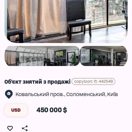
Об'єкт знятий з продажі
copyIcon
:
442548
Ковальський пров.
Соломенський
Київ
,
,
450 000 $
USD