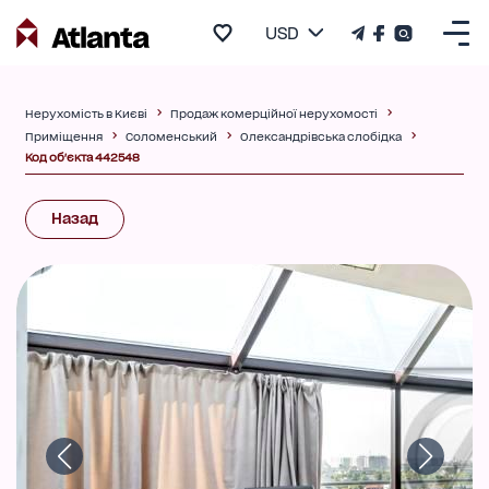
USD
Нерухомість в Києві
Продаж комерційної нерухомості
Приміщення
Соломенський
Олександрівська слобідка
Код об'єкта 442548
Назад