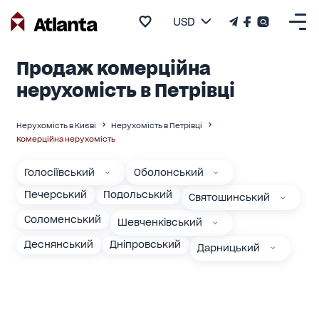
USD
Продаж комерційна
нерухомість в Петрівці
Нерухомість в Києві
Нерухомість в Петрівці
Комерційна нерухомість
Голосіївський
Оболонський
Печерський
Подольський
Святошинський
Соломенський
Шевченківський
Деснянський
Дніпровський
Дарницький