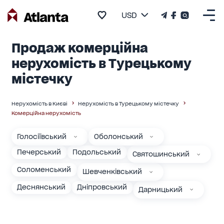
USD
Продаж комерційна
нерухомість в Турецькому
містечку
Нерухомість в Києві
Нерухомість в Турецькому містечку
Комерційна нерухомість
Голосіївський
Оболонський
Печерський
Подольський
Святошинський
Соломенський
Шевченківський
Деснянський
Дніпровський
Дарницький