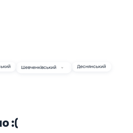
ький
Деснянський
Шевченківський
о :(