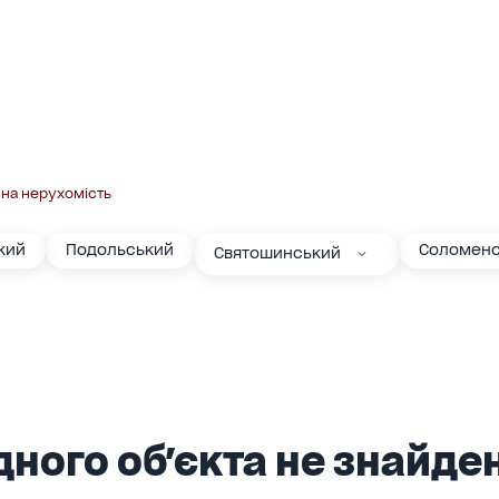
на нерухомість
кий
Подольський
Соломенс
Святошинський
ного об'єкта не знайден