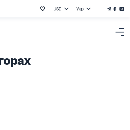
USD
Укр
 горах