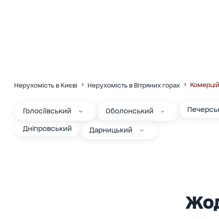
Комерцій
Нерухомість в Києві
Нерухомість в Вітряних горах
Печерсь
Голосіївський
Оболонський
Дніпровський
Дарницький
Жод