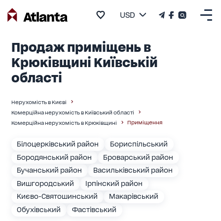
USD
Продаж приміщень в
Крюківщині Київській
області
Нерухомість в Києві
Комерційна нерухомість в Київський області
Приміщення
Комерційна нерухомість в Крюківщині
Білоцерківський район
Бориспільський
Бородянський район
Броварський район
Бучанський район
Васильківський район
Вишгородський
Ірпінский район
Києво-Святошинський
Макарівський
Обухівський
Фастівський