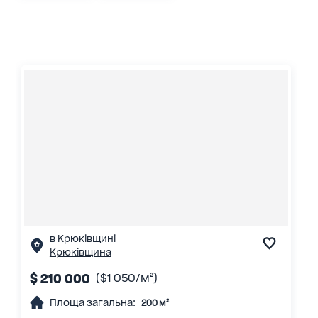
в Крюківщині
Крюківщина
$ 210 000
($1 050/м²)
Площа загальна:
200 м²