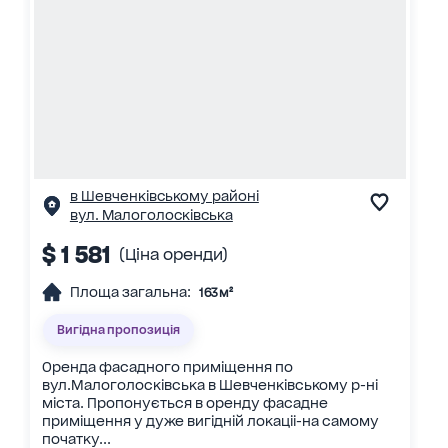
в Шевченківському районі
вул. Малоголосківська
$ 1 581
(Ціна оренди)
Площа загальна:
163 м²
Вигідна пропозиція
Оренда фасадного приміщення по
вул.Малоголосківська в Шевченківському р-ні
міста. Пропонується в оренду фасадне
приміщення у дуже вигідній локаціі-на самому
початку...