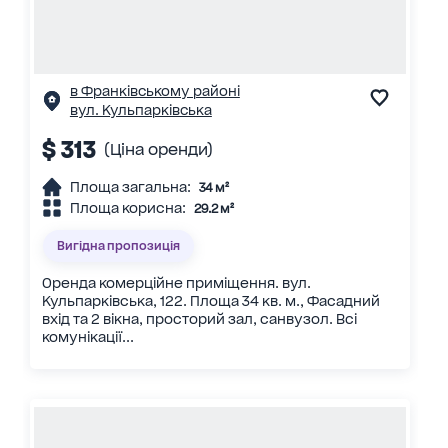
в Франківському районі
вул. Кульпарківська
$ 313
(Ціна оренди)
Площа загальна:
34 м²
Площа корисна:
29.2 м²
Вигідна пропозиція
Оренда комерційне приміщення. вул.
Кульпарківська, 122. Площа 34 кв. м., Фасадний
вхід та 2 вікна, просторий зал, санвузол. Всі
комунікації...