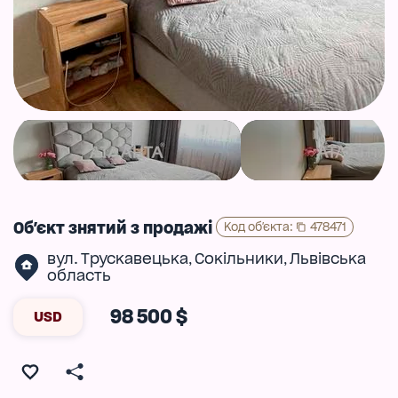
Об'єкт знятий з продажі
Код об'єкта
:
478471
вул. Трускавецька
Сокільники
Львівська
,
,
область
98 500 $
USD