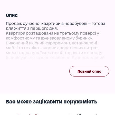
Опис
Продаж сучасної квартири в новобудові — готова
для життя з першого дня.
Квартира розташована на третьому поверсі у
комфортному та вже заселеному будинку.
Виконаний якісний євроремонт, встановлені
меблі та техніка — жодних додаткових витрат,
можна одразу заїжджати або здавати в оренду.
Індивідуальне газове опалення. Будинок зданий
та обжитий. Сучасний житловий комплекс. Дитячі
майданчики та облаштована територія. Магазини,
Повний опис
супермаркети та вся необхідна інфраструктура
поруч. Зручне транспортне сполучення
Ідеальний варіант як для комфортного
проживання, так і для інвестиції — квартира
повністю готова та може приносити дохід з
перших днів.
Вас може зацікавити нерухомість
Телефонуйте!