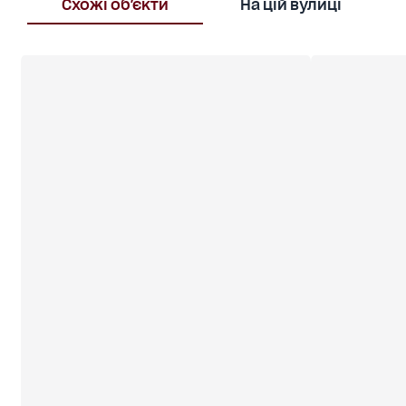
Схожі об'єкти
На цій вулиці