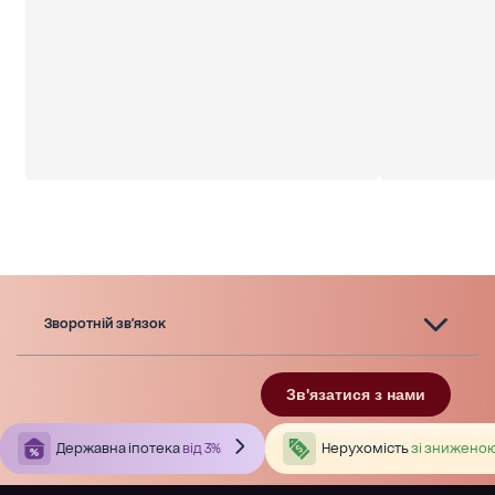
Зворотній зв'язок
Зв'язатися з нами
Державна іпотека
від 3%
Нерухомість
зі зниженою