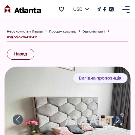
USD
Нерухомість у Львові
Продаж квартир
Однокімнатні
Код об'єкта 478471
Назад
Вигідна пропозиція