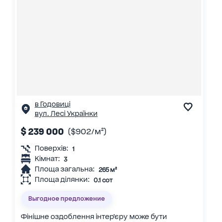
в Годовиці
вул. Лесі Українки
$ 239 000
($902/м²)
Поверхів:
1
Кімнат:
3
Площа загальна:
265 м²
Площа ділянки:
0.1 сот
Выгодное предложение
Фінішне оздоблення інтерʼєру може бути