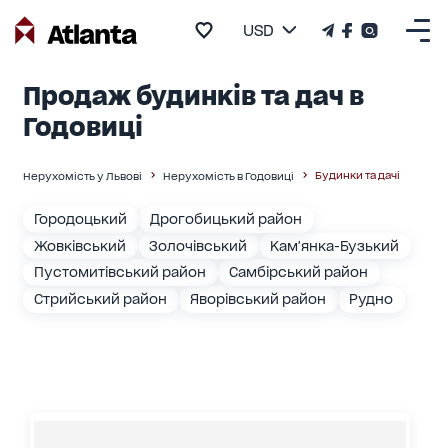
USD
Продаж будинків та дач в
Годовиці
Будинки та дачі
Нерухомість у Львові
Нерухомість в Годовиці
Городоцький
Дрогобицький район
Жовківський
Золочівський
Кам'янка-Бузький
Пустомитівський район
Самбірський район
Стрийський район
Яворівський район
Рудно