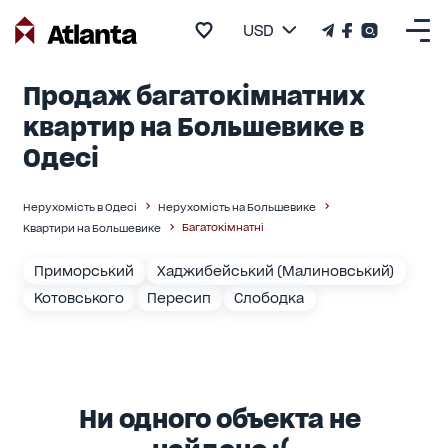
USD
Продаж багатокімнатних
квартир на Большевике в
Одесі
Нерухомість в Одесі
Нерухомість на Большевике
Багатокімнатні
Квартири на Большевике
Приморський
Хаджибейський (Малиновський)
Котовського
Пересип
Слободка
Ни одного объекта не