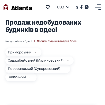
USD
Продаж недобудованих
будинків в Одесі
Продаж будинків та дач в Одесі
Нерухомість в Одесі
Приморський
Хаджибейський (Малиновський)
Пересипський (Суворовський)
Київський