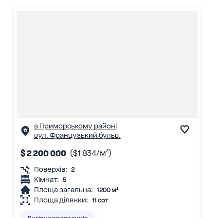
в Приморському районі
вул. Французький бульв.
$ 2 200 000
($1 834/м²)
Поверхів:
2
Кімнат:
5
Площа загальна:
1200 м²
Площа ділянки:
11 сот