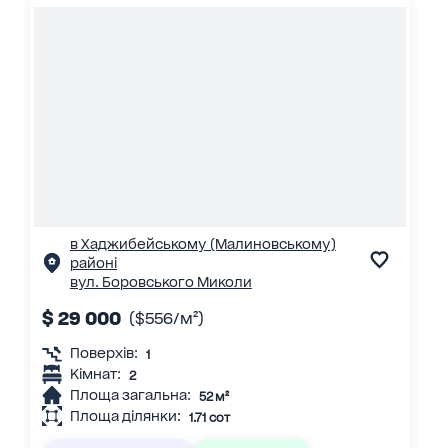
в Хаджибейському (Малиновському)
районі
вул. Боровського Миколи
$ 29 000
($556/м²)
Поверхів:
1
Кімнат:
2
Площа загальна:
52 м²
Площа ділянки:
1.71 сот