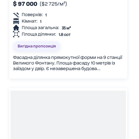
$ 97 000
($2 725/м²)
Поверхів:
1
Кімнат:
1
Площа загальна:
35 м²
Площа ділянки:
1.8 сот
Вигідна пропозиція
Фасадна ділянка прямокутної форми на 9 станції
Великого Фонтану. Площа фасаду 10 метрів із
заїздом у двір. Є незавершена будова...