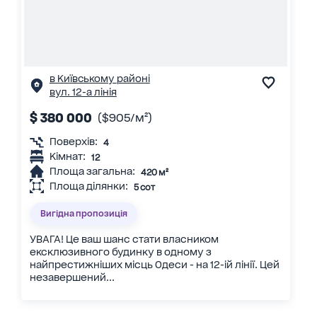
в Київському районі
вул. 12-а лінія
$ 380 000
($905/м²)
Поверхів:
4
Кімнат:
12
Площа загальна:
420 м²
Площа ділянки:
5 сот
Вигідна пропозиція
УВАГА! Це ваш шанс стати власником
ексклюзивного будинку в одному з
найпрестижніших місць Одеси - на 12-ій лінії. Цей
незавершений...