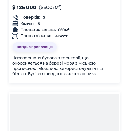
$ 125 000
($500/м²)
Поверхів:
2
Кімнат:
5
Площа загальна:
250 м²
Площа ділянки:
4.6 сот
Вигідна пропозиція
Незавершена будова в території, що
охороняється на березі моря з міською
пропискою. Можливо використовувати під
бізнес. Будівлю зведено з черепашника...