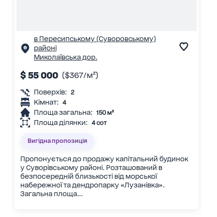
в Пересипському (Суворовському)
районі
Миколаївська дор.
$ 55 000
($367/м²)
Поверхів:
2
Кімнат:
4
Площа загальна:
150 м²
Площа ділянки:
4 сот
Вигідна пропозиція
Пропонується до продажу капітальний будинок
у Суворівському районі. Розташований в
безпосередній близькості від морської
набережної та дендропарку «Лузанівка».
Загальна площа...