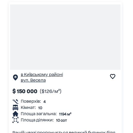
в Київському районі
вул. Весела
$ 150 000
($126/м²)
Поверхів:
4
Кімнат:
10
Площа загальна:
1194 м²
Площа ділянки:
10 сот
Вашій увазі пропонується великий будинок біля