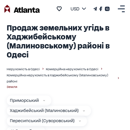
USD
Продаж земельних угідь в
Хаджибейському
(Малиновському) районі в
Одесі
Нерухомість в Одесі
Комерційна нерухомість в Одесі
Комерційна нерухомість в Хаджибейському (Малиновському)
районі
Земля
Приморський
Хаджибейський (Малиновський)
Пересипський (Суворовський)