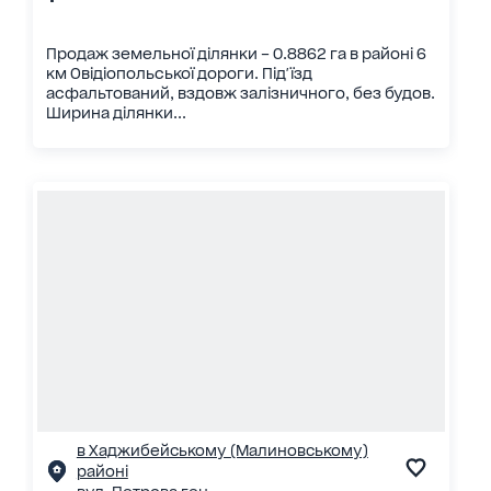
Продаж земельної ділянки – 0.8862 га в районі 6
км Овідіопольської дороги. Під'їзд
асфальтований, вздовж залізничного, без будов.
Ширина ділянки...
в Хаджибейському (Малиновському)
районі