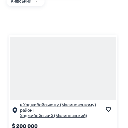
Київський
в Хаджибейському (Малиновському)
районі
Хаджибейський (Малиновський)
$ 200 000