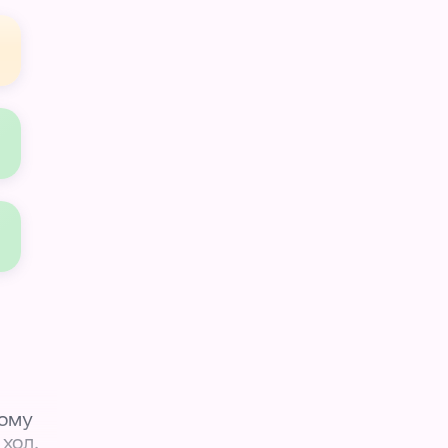
шому
 хол,