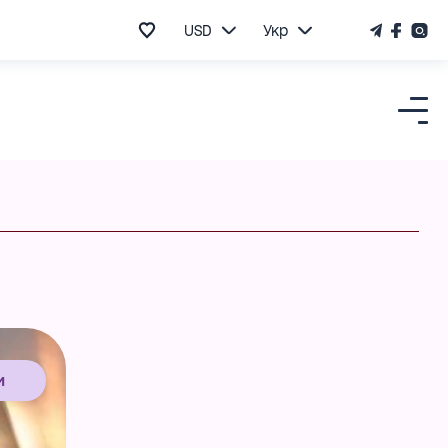
USD
Укр
и