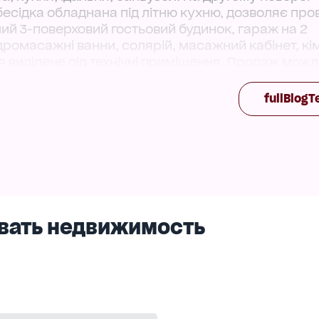
 бесідка обладнана під літню кухню, дозволяє про
чий 3-поверховий гостьовий будинок, гараж на 2
ідромасажні ванни, солярій, масажний кабінет, кі
я виділене під технічні приміщення. Продаж можл
 готель, спа-готель, фітнес-клуб. Докладніше за
 найкраща пропозиція на ринку. Торг можливий!
fullBlogT
вать недвижимость