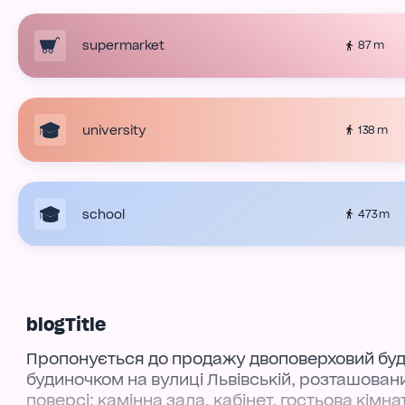
supermarket
87 m
university
138 m
school
473 m
blogTitle
Пропонується до продажу двоповерховий буд
будиночком на вулиці Львівській, розташован
поверсі: камінна зала, кабінет, гостьова кімна