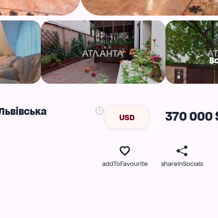
В
Львівська
370 000 
USD
addToFavourite
shareInSocials