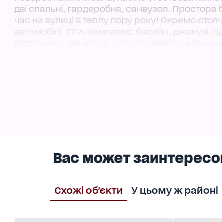
дві спальні, гардеробна, санвузол. Простора
час на вулиці в теплу пору року! Окремо стоя
автомобілі. СПА-комплекс: басейн, джакузі, г
відпочинку, рецепція, хол! Окреме приміщенн
у вигляді житлового будинку, так і під бізнес:
телефоном або при зустрічі. Телефонуйте. Це
Вас может заинтересо
Схожі об'єкти
У цьому ж районі