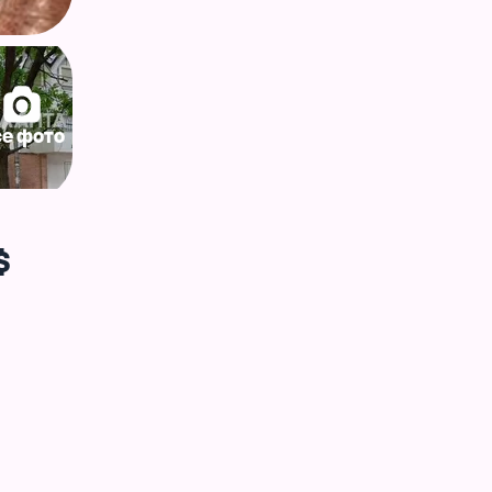
се фото
$