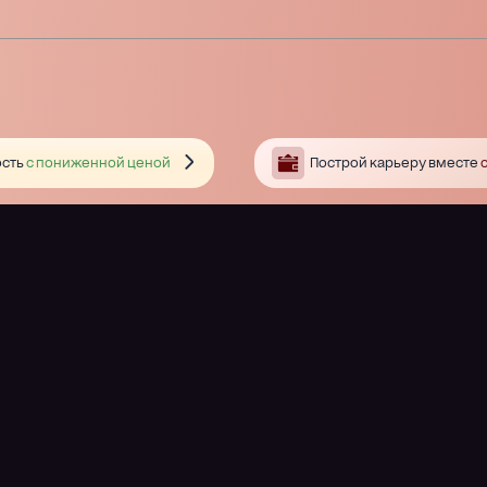
сть
с пониженной ценой
Построй карьеру вместе
с