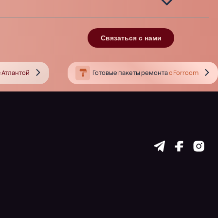
Связаться с нами
 Атлантой
Готовые пакеты ремонта
с Forroom