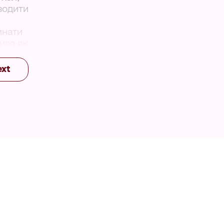
водити
мнати
ива як
ext