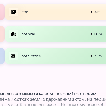
atm
99 m
hospital
189 m
post_office
912 m
инок з великим СПА-комплексом і гостьовим
ий на 7 сотках землі з державним актом. На пер
та, кухня, їдальня, санвузол. На другому поверсі -