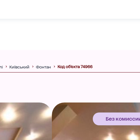
Код об'єкта 74966
лі
Київський
Фонтан
Без комисси