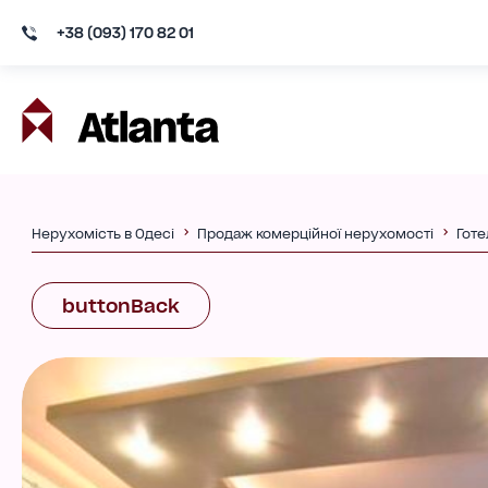
+38 (093) 170 82 01
Нерухомість в Одесі
Продаж комерційної нерухомості
Готе
buttonBack