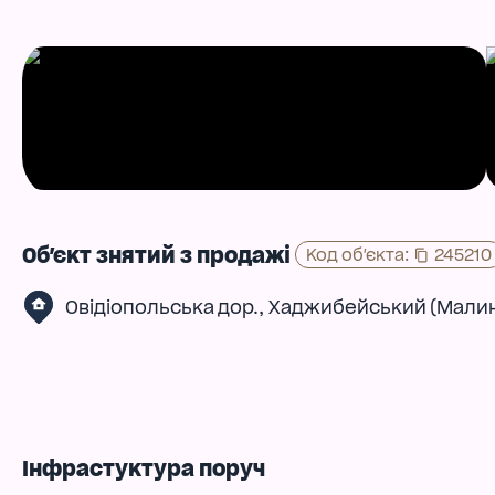
Об'єкт знятий з продажі
Код об'єкта
:
245210
,
Овідіопольська дор.
Хаджибейський (Мали
Інфрастуктура поруч