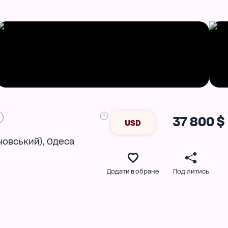
37 800 $
USD
,
новський)
Одеса
Додати в обране
Поділитись