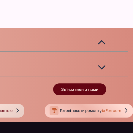
Зв'язатися з нами
тлантою
Готові пакети ремонту
із Forroom