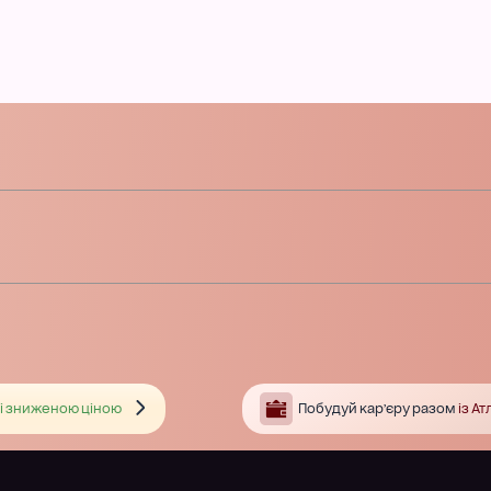
і зниженою ціною
Побудуй кар’єру разом
із А