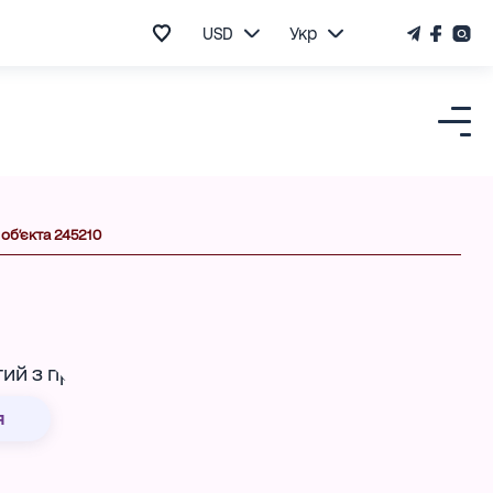
USD
Укр
 об'єкта 245210
я