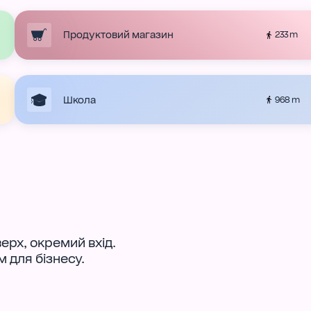
Продуктовий магазин
233 m
Школа
968 m
ерх, окремий вхід.
 для бізнесу.