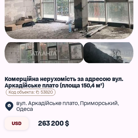
Комерційна нерухомість за адресою вул.
Аркадійське плато (площа 150,4 м²)
Код объекта
:
53820
вул. Аркадійське плато
Приморський
,
,
Одеса
263 200 $
USD