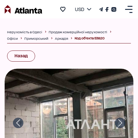
USD
Нерухомість в Одесі
Продаж комерційної нерухомості
Код об'єкта 53820
Офіси
Приморський
Аркадія
Назад