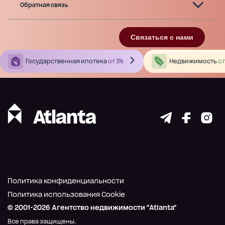
Обратная связь
Связаться с нами
Государственная ипотека
от 3%
Недвижимость
с 
Политика конфиденциальности
Политика использования Cookie
© 2001-
2026
Агентство недвижимости "Atlanta"
Все права защищены.