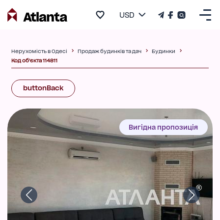
USD
Нерухомість в Одесі
Продаж будинків та дач
Будинки
Код об'єкта 114811
buttonBack
Вигідна пропозиція