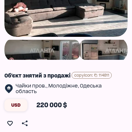
Об'єкт знятий з продажі
copyIcon
:
114811
Чайки пров.
Молодіжне
Одеська
,
,
область
220 000 $
USD