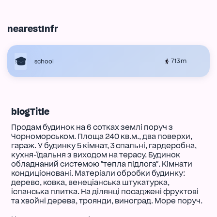
nearestInfr
713 m
school
blogTitle
Продам будинок на 6 сотках землі поруч з
Чорноморськом. Площа 240 кв.м., два поверхи,
гараж. У будинку 5 кімнат, 3 спальні, гардеробна,
кухня-їдальня з виходом на терасу. Будинок
обладнаний системою "тепла підлога". Кімнати
кондиціоновані. Матеріали обробки будинку:
дерево, ковка, венеціанська штукатурка,
іспанська плитка. На ділянці посаджені фруктові
та хвойні дерева, троянди, виноград. Море поруч.