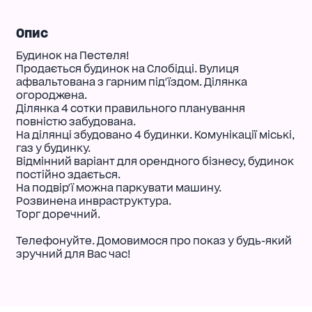
Опис
Будинок на Пестеля!
Продається будинок на Слобідці. Вулиця
афвальтована з гарним під'їздом. Ділянка
огороджена.
Ділянка 4 сотки правильного планування
повністю забудована.
На ділянці збудовано 4 будинки. Комунікації міські,
газ у будинку.
Відмінний варіант для орендного бізнесу, будинок
постійно здається.
На подвір'ї можна паркувати машину.
Розвинена инвраструктура.
Торг доречний.
Телефонуйте. Домовимося про показ у будь-який
зручний для Вас час!