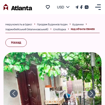
USD
Нерухомість в Одесі
Продаж будинків та дач
Будинки
Код об'єкта 138469
Хаджибейський (Малиновський)
Слободка
Назад