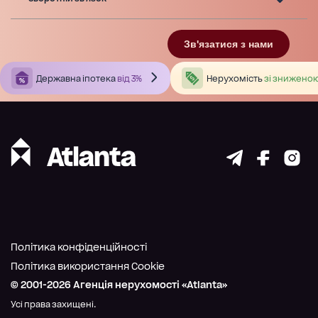
Зв'язатися з нами
Державна іпотека
від 3%
Нерухомість
зі зниженою
Політика конфіденційності
Політика використання Cookie
© 2001-
2026
Агенція нерухомості «Atlanta»
Усі права захищені.