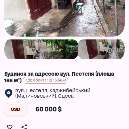
Будинок за адресою вул. Пестеля (площа
166 м²)
Код об'єкта
:
138469
вул. Пестеля
Хаджибейський
,
(Малиновський)
Одеса
,
60 000 $
USD