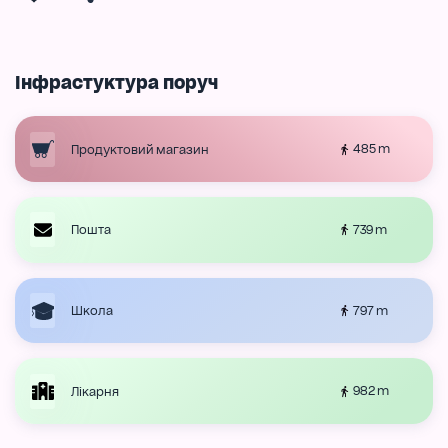
Інфрастуктура поруч
485 m
Продуктовий магазин
739 m
Пошта
797 m
Школа
982 m
Лікарня