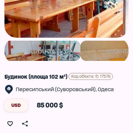
Будинок (площа 102 м²)
Код об'єкта
:
17576
Пересипський (Суворовський)
Одеса
,
85 000 $
USD