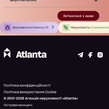
Зворотній зв'язок
Зв'язатися з нами
Державна іпотека
від 3%
Нерухомість
зі зниженою
Політика конфіденційності
Політика використання Cookie
© 2001-
2026
Агенція нерухомості «Atlanta»
Усі права захищені.