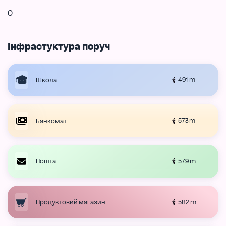
0
Інфрастуктура поруч
491 m
Школа
573 m
Банкомат
579 m
Пошта
582 m
Продуктовий магазин