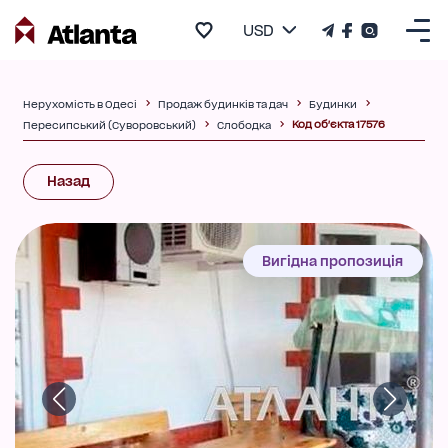
USD
Нерухомість в Одесі
Продаж будинків та дач
Будинки
Код об'єкта 17576
Пересипський (Суворовський)
Слободка
Назад
Вигідна пропозиція