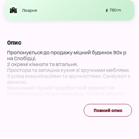
780 m
Лікарня
Опис
Пропонується до продажу міцний будинок 90х р
на Слобідці.
2 окремі кімнати та вітальня.
Простора та затишна кухня зі зручними меблями.
З усіма комунікаціями та зручностями. Санвузол з
ванною.
Виконаний гарний та добротний ремонт. Не
потребує додаткових вкладень. Можна заїхати і
жити.
Є гараж площею 41 кв.м для автомобіля.
Повний опис
Затишний зелений двір з зоною відпочинку.
Телефонуйте, запишіться на перегляд і
отримайте якісну консультацію з нерухомості
співробітника Спеціалізованого представництва
"Будинки, дачі, ділянки Одеського району"