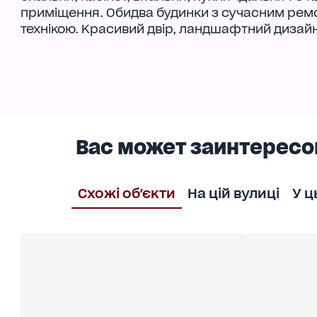
приміщення. Обидва будинки з сучасним рем
технікою. Красивий двір, ландшафтний дизайн
Вас может заинтересо
Схожі об'єкти
На цій вулиці
У ц