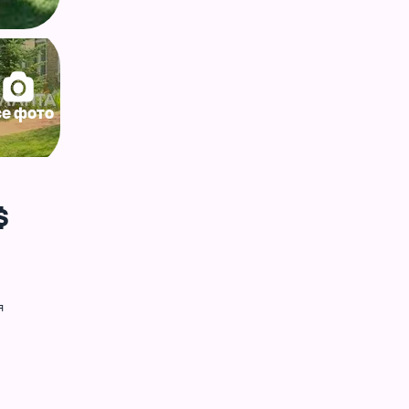
се фото
$
я