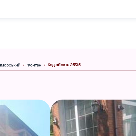
Код об'єкта 25315
иморський
Фонтан