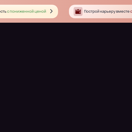
сть
с пониженной ценой
Построй карьеру вместе
с