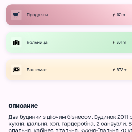
Продукты
67 m
Больница
351 m
Банкомат
872 m
Описание
Два будинки з діючим бізнесом. Будинок 2011 р
кухня, їдальня, хол, гардеробна, 2 санвузли. 
спальня, кабінет, вітальня, кухня-їдальня 70 