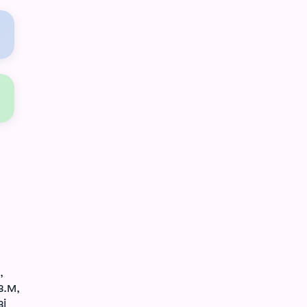
,
в.м,
і