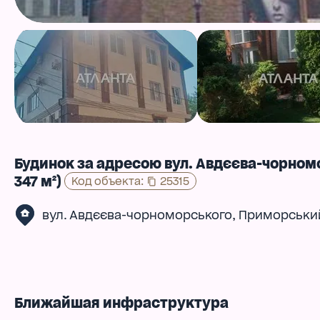
Будинок за адресою вул. Авдєєва-чорном
347 м²)
Код объекта
:
25315
,
вул. Авдєєва-чорноморського
Приморськи
Ближайшая инфраструктура