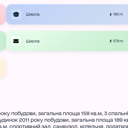
Школа
160 m
Школа
579 m
оку побудови, загальна площа 158 кв.м, 3 спальні
Будинок 2011 року побудови, загальна площа 189 к
кв.м, спортивний зал, санвузол, котельня, додатков