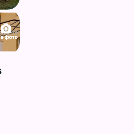
се фото
$