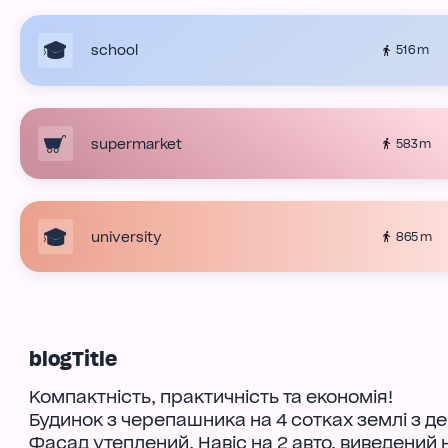
school
516 m
supermarket
583 m
university
865 m
blogTitle
Компактність, практичність та економія!
Будинок з черепашника на 4 сотках землі з де
Фасад утеплений. Навіс на 2 авто, виведений