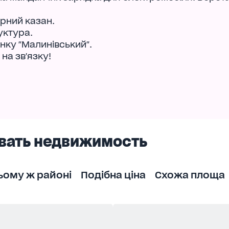
урний казан.
уктура.
нку "Малинівський".
на зв'язку!
вать недвижимость
ьому ж районі
Подібна ціна
Схожа площа