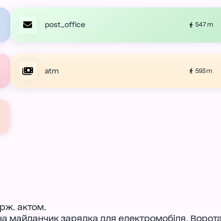
post_office
547 m
atm
593 m
рж. актом.
 на майданчик зарядка для електромобіля. Ворот