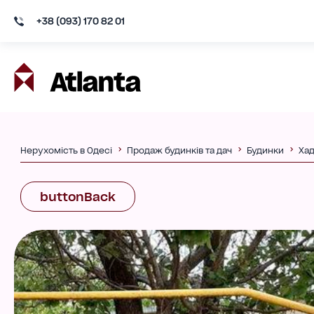
+38 (093) 170 82 01
Нерухомість в Одесі
Продаж будинків та дач
Будинки
Ха
buttonBack