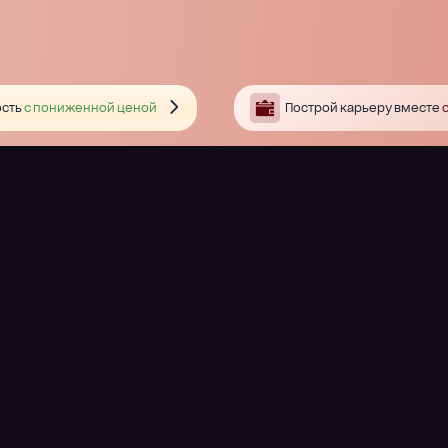
сть
с пониженной ценой
Построй карьеру вместе
с