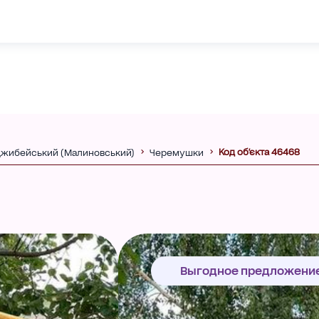
Код об'єкта 46468
джибейський (Малиновський)
Черемушки
Выгодное предложени