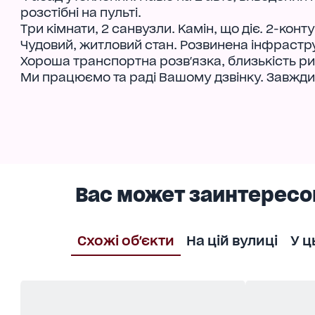
розстібні на пульті.
Три кімнати, 2 санвузли. Камін, що діє. 2-конт
Чудовий, житловий стан. Розвинена інфрастр
Хороша транспортна розв'язка, близькість ри
Ми працюємо та раді Вашому дзвінку. Завжди 
Вас может заинтересо
Схожі об'єкти
На цій вулиці
У ц