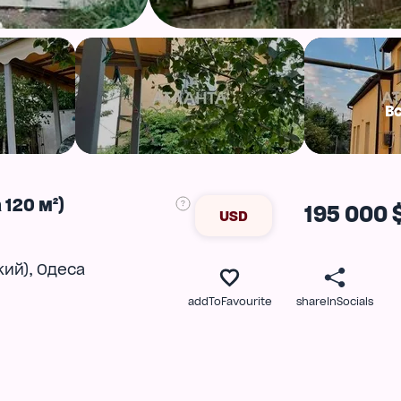
В
120 м²)
195 000 
USD
,
кий)
Одеса
addToFavourite
shareInSocials